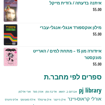
איתנה בדעתה / ג'ודית מייקל
$
5.00
מילון אוקספורד אנגלי-אנגלי-עברי
$
5.00
איזדורה מון 15 – מתחת למים / הארייט
מונקסטר
$
5.00
ספרים לפי מחבר.ת
pj library
אברהם ב. יהושע
אדיבה גפן
אהרן מגד
אורי אדלמן
אורלי קראוס-ויינר
אילן הייטנר
אילן שיינפלד
אילת סווטיצקי
אליס פיטרס