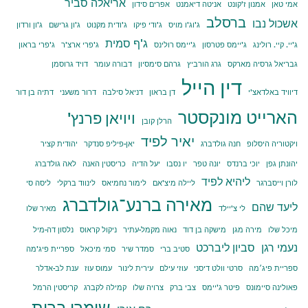
אריאלה סביר
אמי טאן
אמנון ז'קונט
אניטה דיאמנט
אפרים סידון
ברסלב
אשכול נבו
ג'וג'ו מויס
ג'ודי פיקו
ג'ודית מקנוט
ג'ון גרישם
ג'ון ורדון
ג'ף סמית
ג'יי. קיי. רולינג
ג'יימס פטרסון
ג'יימס רולינס
ג'פרי ארצ'ר
ג'פרי בראון
גבריאל גרסיה מארקס
גרג הורביץ
גרהם סימסיון
דבורה עומר
דויד גרוסמן
דין הייל
דיוויד באלדאצ'י
דן בראון
דניאל סילבה
דרור משעני
דתיה בן דור
הארייט מונקסטר
ויויאן פרנץ'
הרלן קובן
יאיר לפיד
ויקטוריה היסלופ
חנה גולדברג
יאן-פיליפ סנדקר
יהודית קציר
יהונתן גפן
יוכי ברנדס
יונה טפר
יו נסבו
יעל הדיה
כריסטין האנה
לאה גולדברג
ליהיא לפיד
לורן וייסברגר
ליילה מיצ'אם
לימור נחמיאס
לינווד ברקלי
ליסה סי
מאירה ברנע־גולדברג
ליעד שהם
לי צ'יילד
מאיר שלו
מיכל שלו
מירה מגן
מישקה בן דוד
נאוה מקמל-עתיר
ניקול קראוס
נלסון דה-מיל
נעמי רגן
סביון ליברכט
סטיב ברי
סמדר שיר
סמי מיכאל
ספריית פיג'מה
ספריית פיג׳מה
סרטי וולט דיסני
עוזי עילם
עירית לינור
עמוס עוז
ענת לב-אדלר
פאולינה סיימונס
פיטר ג'יימס
צבי ברק
צרויה שלו
קמילה לקברג
קריסטין הרמל
שומרי ברית