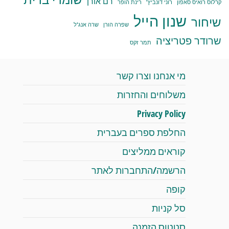
רם אורן
קרלוס רואיס סאפון
רוני דונביץ'
רינת הופר
שנון הייל
שיחור
שפרה הורן
שרה אנג'ל
שרודר פטריציה
תמר זקס
מי אנחנו וצרו קשר
משלוחים והחזרות
Privacy Policy
החלפת ספרים בעברית
קוראים ממליצים
הרשמה/התחברות לאתר
קופה
סל קניות
סטטוס הזמנה