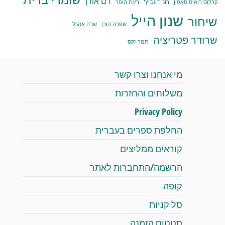
רם אורן
קרלוס רואיס סאפון
רוני דונביץ'
רינת הופר
שנון הייל
שיחור
שפרה הורן
שרה אנג'ל
שרודר פטריציה
תמר זקס
מי אנחנו וצרו קשר
משלוחים והחזרות
Privacy Policy
החלפת ספרים בעברית
קוראים ממליצים
הרשמה/התחברות לאתר
קופה
סל קניות
סטטוס הזמנה