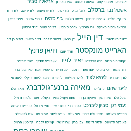
אריאלה סביר
אמי טאן
אמנון ז'קונט
אניטה דיאמנט
אפרים סידון
ברסלב
אשכול נבו
ג'וג'ו מויס
ג'ודי פיקו
ג'ודית מקנוט
ג'ון גרישם
ג'ון ורדון
ג'ף סמית
ג'יי. קיי. רולינג
ג'יימס פטרסון
ג'יימס רולינס
ג'פרי ארצ'ר
ג'פרי בראון
גבריאל גרסיה מארקס
גרג הורביץ
גרהם סימסיון
דבורה עומר
דויד גרוסמן
דין הייל
דיוויד באלדאצ'י
דן בראון
דניאל סילבה
דרור משעני
דתיה בן דור
הארייט מונקסטר
ויויאן פרנץ'
הרלן קובן
יאיר לפיד
ויקטוריה היסלופ
חנה גולדברג
יאן-פיליפ סנדקר
יהודית קציר
יהונתן גפן
יוכי ברנדס
יונה טפר
יו נסבו
יעל הדיה
כריסטין האנה
לאה גולדברג
ליהיא לפיד
לורן וייסברגר
ליילה מיצ'אם
לימור נחמיאס
לינווד ברקלי
ליסה סי
מאירה ברנע־גולדברג
ליעד שהם
לי צ'יילד
מאיר שלו
מיכל שלו
מירה מגן
מישקה בן דוד
נאוה מקמל-עתיר
ניקול קראוס
נלסון דה-מיל
נעמי רגן
סביון ליברכט
סטיב ברי
סמדר שיר
סמי מיכאל
ספריית פיג'מה
ספריית פיג׳מה
סרטי וולט דיסני
עוזי עילם
עירית לינור
עמוס עוז
ענת לב-אדלר
פאולינה סיימונס
פיטר ג'יימס
צבי ברק
צרויה שלו
קמילה לקברג
קריסטין הרמל
שומרי ברית