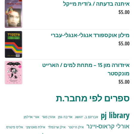
איתנה בדעתה / ג'ודית מייקל
$
5.00
מילון אוקספורד אנגלי-אנגלי-עברי
$
5.00
איזדורה מון 15 – מתחת למים / הארייט
מונקסטר
$
5.00
ספרים לפי מחבר.ת
pj library
אברהם ב. יהושע
אדיבה גפן
אהרן מגד
אורי אדלמן
אורלי קראוס-ויינר
אילן הייטנר
אילן שיינפלד
אילת סווטיצקי
אליס פיטרס