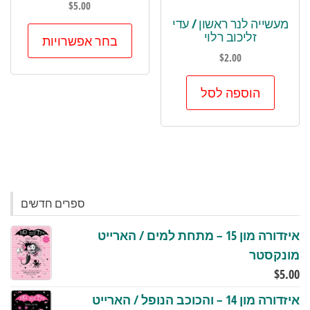
$
5.00
מעשייה לנר ראשון / עדי
למוצר
זליכוב רלוי
בחר אפשרויות
זה
$
2.00
יש
מספר
הוספה לסל
סוגים.
ניתן
לבחור
את
האפשר
בעמוד
ספרים חדשים
המוצר
איזדורה מון 15 – מתחת למים / הארייט
מונקסטר
$
5.00
איזדורה מון 14 – והכוכב הנופל / הארייט