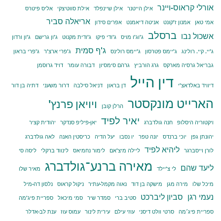
אורלי קראוס-ויינר
אילן הייטנר
אילן שיינפלד
אילת סווטיצקי
אליס פיטרס
אריאלה סביר
אמי טאן
אמנון ז'קונט
אניטה דיאמנט
אפרים סידון
ברסלב
אשכול נבו
ג'וג'ו מויס
ג'ודי פיקו
ג'ודית מקנוט
ג'ון גרישם
ג'ון ורדון
ג'ף סמית
ג'יי. קיי. רולינג
ג'יימס פטרסון
ג'יימס רולינס
ג'פרי ארצ'ר
ג'פרי בראון
גבריאל גרסיה מארקס
גרג הורביץ
גרהם סימסיון
דבורה עומר
דויד גרוסמן
דין הייל
דיוויד באלדאצ'י
דן בראון
דניאל סילבה
דרור משעני
דתיה בן דור
הארייט מונקסטר
ויויאן פרנץ'
הרלן קובן
יאיר לפיד
ויקטוריה היסלופ
חנה גולדברג
יאן-פיליפ סנדקר
יהודית קציר
יהונתן גפן
יוכי ברנדס
יונה טפר
יו נסבו
יעל הדיה
כריסטין האנה
לאה גולדברג
ליהיא לפיד
לורן וייסברגר
ליילה מיצ'אם
לימור נחמיאס
לינווד ברקלי
ליסה סי
מאירה ברנע־גולדברג
ליעד שהם
לי צ'יילד
מאיר שלו
מיכל שלו
מירה מגן
מישקה בן דוד
נאוה מקמל-עתיר
ניקול קראוס
נלסון דה-מיל
נעמי רגן
סביון ליברכט
סטיב ברי
סמדר שיר
סמי מיכאל
ספריית פיג'מה
ספריית פיג׳מה
סרטי וולט דיסני
עוזי עילם
עירית לינור
עמוס עוז
ענת לב-אדלר