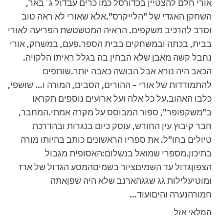
אורי חלם להצטיין בכדורסל כמו כרים עבדול ג`באר,
השחקן האגדי של "הלייקרס".אלא שאורי לא ראה טוב
וסרב להרכיב משקפים. הראיה המטשטשת הפריעה לאורי
בבית, בכתה ובמשחקים בבית הספר.פעם, במשחק, אורי
נחבל קשה מאבן שלא הבחין בה בגלל ראיתו הלקויה.
הכאב היה נורא אבל הבושה כאבה יותר.שותפים
להתמודדות של אורי – ההורים, הסבים, המורה ו… שושפי,
כלבו האהוב.על כל אלה ועל ארועים נוספים תקראו
ב"משקפופר", ספור המבוסס על מקרה אמתי.המחבר,
חבר קיבוץ עין החורש, עוסק כיום בנגרות ובהדרכת
טיולים בחו"ל. את ספריו הראשונים כותב בהיותו מורה
בתיכון.מספרי שמואל בנשלום:האסופית מגבול
הצפוןגדול עד השמיםציור בשמיםהמסע הגדול של ארז
ומוטיעלילות גג שגגהארנב שלא היה שפןאתה
חמורהנערה והיםועוד…
המלאי אזל