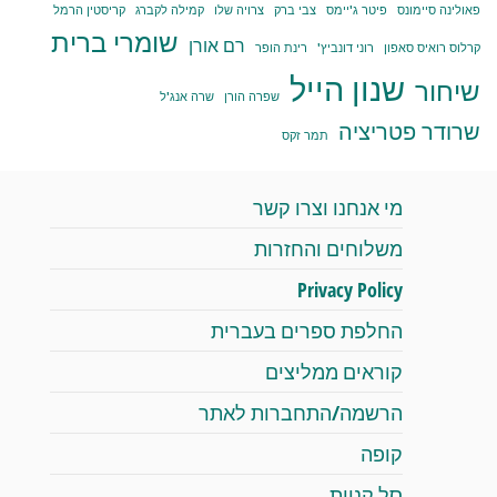
פאולינה סיימונס
פיטר ג'יימס
צבי ברק
צרויה שלו
קמילה לקברג
קריסטין הרמל
שומרי ברית
רם אורן
קרלוס רואיס סאפון
רוני דונביץ'
רינת הופר
שנון הייל
שיחור
שפרה הורן
שרה אנג'ל
שרודר פטריציה
תמר זקס
מי אנחנו וצרו קשר
משלוחים והחזרות
Privacy Policy
החלפת ספרים בעברית
קוראים ממליצים
הרשמה/התחברות לאתר
קופה
סל קניות