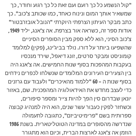
"קול הנשמע כל כך רועם ועם זאת כל כך רגוע וחודר, כך
שמשאיר אותך המום ונינוח כאחד, כמו שכותב צ'כוב". כך
כתב מבקר העיתון הצרפתי היוקרתי "הנובל אובזרבטור"
אודות ספר זה, כשראה אור בצרפת. אה צ'אנג, יליד 1949,
צ'כוב הסיני, הוא ללא ספק מבין הסופרים הסיניים
שהשפיעו ביותר על דורו. נולד בביג'ינג, (פקין) למלומד
קומוניסט ומבקר סרטים, זונג דיאפל, שירד מנכסיו
בעקבות המהפכות בסוף שנות החמישים. אה צ'אנג היה
בין הצעירים העירונים המלומדים שנשלחו לכפרים נידחים
בסוף שנות ה – 60 "ללמוד מהאיכרים" ולעבוד עם גרזנים
כדי לעצב מחדש את האידאולוגיה המהפכנית. שם, באזור
יונאן שבדרום סין הפך להיות צייר ומספר סיפורים,
וכשחזר לפקין כעבור עשר שנים, הוא היה למנהיג קבוצה
ספרותית בשם "פרימיטיביזם", כתגובה לתעמולה
שנדרשה מהסופרים במדינה הטוטליטארית. בשנת 1986
הוזמן אה צ'אנג לארצות הברית, וכיום הוא מתגורר