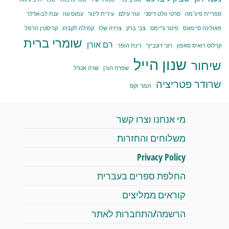
ספריית פיג׳מה
סרטי וולט דיסני
עוזי עילם
עירית לינור
עמוס עוז
ענת לב-אדלר
פאולינה סיימונס
פיטר ג'יימס
צבי ברק
צרויה שלו
קמילה לקברג
קריסטין הרמל
שומרי ברית
רם אורן
קרלוס רואיס סאפון
רוני דונביץ'
רינת הופר
שנון הייל
שיחור
שפרה הורן
שרה אנג'ל
שרודר פטריציה
תמר זקס
מי אנחנו וצרו קשר
משלוחים והחזרות
Privacy Policy
החלפת ספרים בעברית
קוראים ממליצים
הרשמה/התחברות לאתר