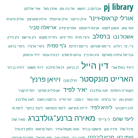
pj library
אברהם ב. יהושע
אדיבה גפן
אהרן מגד
אורי אדלמן
אורלי קראוס-ויינר
אילן הייטנר
אילן שיינפלד
אילת סווטיצקי
אליס פיטרס
אריאלה סביר
אמי טאן
אמנון ז'קונט
אניטה דיאמנט
אפרים סידון
ברסלב
אשכול נבו
ג'וג'ו מויס
ג'ודי פיקו
ג'ודית מקנוט
ג'ון גרישם
ג'ון ורדון
ג'ף סמית
ג'יי. קיי. רולינג
ג'יימס פטרסון
ג'יימס רולינס
ג'פרי ארצ'ר
ג'פרי בראון
גבריאל גרסיה מארקס
גרג הורביץ
גרהם סימסיון
דבורה עומר
דויד גרוסמן
דין הייל
דיוויד באלדאצ'י
דן בראון
דניאל סילבה
דרור משעני
דתיה בן דור
הארייט מונקסטר
ויויאן פרנץ'
הרלן קובן
יאיר לפיד
ויקטוריה היסלופ
חנה גולדברג
יאן-פיליפ סנדקר
יהודית קציר
יהונתן גפן
יוכי ברנדס
יונה טפר
יו נסבו
יעל הדיה
כריסטין האנה
לאה גולדברג
ליהיא לפיד
לורן וייסברגר
ליילה מיצ'אם
לימור נחמיאס
לינווד ברקלי
ליסה סי
מאירה ברנע־גולדברג
ליעד שהם
לי צ'יילד
מאיר שלו
מיכל שלו
מירה מגן
מישקה בן דוד
נאוה מקמל-עתיר
ניקול קראוס
נלסון דה-מיל
נעמי רגן
סביון ליברכט
סטיב ברי
סמדר שיר
סמי מיכאל
ספריית פיג'מה