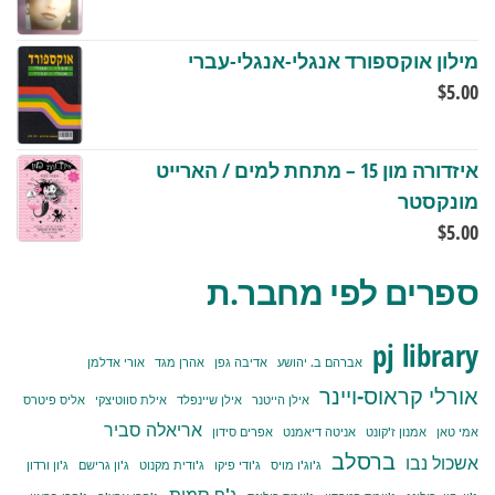
מילון אוקספורד אנגלי-אנגלי-עברי
$
5.00
איזדורה מון 15 – מתחת למים / הארייט
מונקסטר
$
5.00
ספרים לפי מחבר.ת
pj library
אברהם ב. יהושע
אדיבה גפן
אהרן מגד
אורי אדלמן
אורלי קראוס-ויינר
אילן הייטנר
אילן שיינפלד
אילת סווטיצקי
אליס פיטרס
אריאלה סביר
אמי טאן
אמנון ז'קונט
אניטה דיאמנט
אפרים סידון
ברסלב
אשכול נבו
ג'וג'ו מויס
ג'ודי פיקו
ג'ודית מקנוט
ג'ון גרישם
ג'ון ורדון