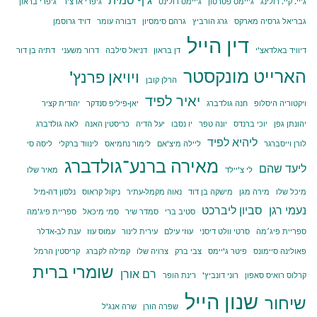
ג'ף סמית
ג'יי. קיי. רולינג
ג'יימס פטרסון
ג'יימס רולינס
ג'פרי ארצ'ר
ג'פרי בראון
גבריאל גרסיה מארקס
גרג הורביץ
גרהם סימסיון
דבורה עומר
דויד גרוסמן
דין הייל
דיוויד באלדאצ'י
דן בראון
דניאל סילבה
דרור משעני
דתיה בן דור
הארייט מונקסטר
ויויאן פרנץ'
הרלן קובן
יאיר לפיד
ויקטוריה היסלופ
חנה גולדברג
יאן-פיליפ סנדקר
יהודית קציר
יהונתן גפן
יוכי ברנדס
יונה טפר
יו נסבו
יעל הדיה
כריסטין האנה
לאה גולדברג
ליהיא לפיד
לורן וייסברגר
ליילה מיצ'אם
לימור נחמיאס
לינווד ברקלי
ליסה סי
מאירה ברנע־גולדברג
ליעד שהם
לי צ'יילד
מאיר שלו
מיכל שלו
מירה מגן
מישקה בן דוד
נאוה מקמל-עתיר
ניקול קראוס
נלסון דה-מיל
נעמי רגן
סביון ליברכט
סטיב ברי
סמדר שיר
סמי מיכאל
ספריית פיג'מה
ספריית פיג׳מה
סרטי וולט דיסני
עוזי עילם
עירית לינור
עמוס עוז
ענת לב-אדלר
פאולינה סיימונס
פיטר ג'יימס
צבי ברק
צרויה שלו
קמילה לקברג
קריסטין הרמל
שומרי ברית
רם אורן
קרלוס רואיס סאפון
רוני דונביץ'
רינת הופר
שנון הייל
שיחור
שפרה הורן
שרה אנג'ל