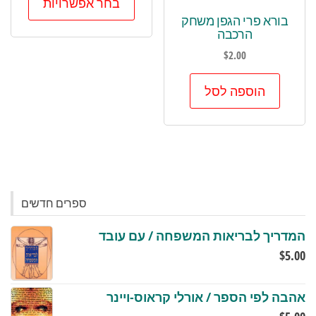
בחר אפשרויות
זה
בורא פרי הגפן משחק
יש
הרכבה
מספר
$
2.00
סוגים.
ניתן
הוספה לסל
לבחור
את
האפשר
בעמוד
המוצר
ספרים חדשים
המדריך לבריאות המשפחה / עם עובד
$
5.00
אהבה לפי הספר / אורלי קראוס-ויינר