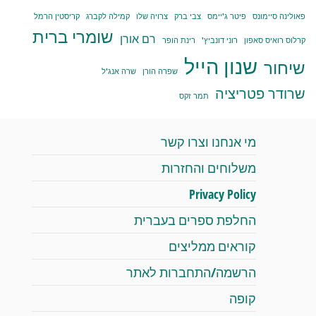
פאולינה סיימונס
פיטר ג'יימס
צבי ברק
צרויה שלו
קמילה לקברג
קריסטין הרמל
שומרי ברית
רם אורן
קרלוס רואיס סאפון
רוני דונביץ'
רינת הופר
שנון הייל
שיחור
שפרה הורן
שרה אנג'ל
שרודר פטריציה
תמר זקס
מי אנחנו וצרו קשר
משלוחים והחזרות
Privacy Policy
החלפת ספרים בעברית
קוראים ממליצים
הרשמה/התחברות לאתר
קופה