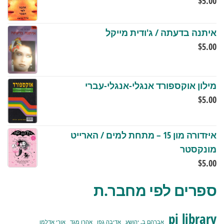
$
5.00
איתנה בדעתה / ג'ודית מייקל
$
5.00
מילון אוקספורד אנגלי-אנגלי-עברי
$
5.00
איזדורה מון 15 – מתחת למים / הארייט
מונקסטר
$
5.00
ספרים לפי מחבר.ת
pj library
אברהם ב. יהושע
אדיבה גפן
אהרן מגד
אורי אדלמן