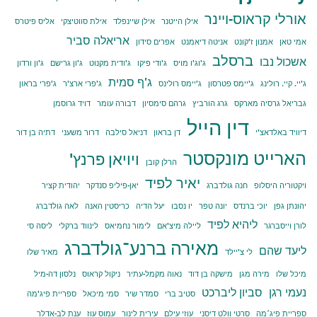
אורלי קראוס-ויינר
אילן הייטנר
אילן שיינפלד
אילת סווטיצקי
אליס פיטרס
אריאלה סביר
אמי טאן
אמנון ז'קונט
אניטה דיאמנט
אפרים סידון
ברסלב
אשכול נבו
ג'וג'ו מויס
ג'ודי פיקו
ג'ודית מקנוט
ג'ון גרישם
ג'ון ורדון
ג'ף סמית
ג'יי. קיי. רולינג
ג'יימס פטרסון
ג'יימס רולינס
ג'פרי ארצ'ר
ג'פרי בראון
גבריאל גרסיה מארקס
גרג הורביץ
גרהם סימסיון
דבורה עומר
דויד גרוסמן
דין הייל
דיוויד באלדאצ'י
דן בראון
דניאל סילבה
דרור משעני
דתיה בן דור
הארייט מונקסטר
ויויאן פרנץ'
הרלן קובן
יאיר לפיד
ויקטוריה היסלופ
חנה גולדברג
יאן-פיליפ סנדקר
יהודית קציר
יהונתן גפן
יוכי ברנדס
יונה טפר
יו נסבו
יעל הדיה
כריסטין האנה
לאה גולדברג
ליהיא לפיד
לורן וייסברגר
ליילה מיצ'אם
לימור נחמיאס
לינווד ברקלי
ליסה סי
מאירה ברנע־גולדברג
ליעד שהם
לי צ'יילד
מאיר שלו
מיכל שלו
מירה מגן
מישקה בן דוד
נאוה מקמל-עתיר
ניקול קראוס
נלסון דה-מיל
נעמי רגן
סביון ליברכט
סטיב ברי
סמדר שיר
סמי מיכאל
ספריית פיג'מה
ספריית פיג׳מה
סרטי וולט דיסני
עוזי עילם
עירית לינור
עמוס עוז
ענת לב-אדלר