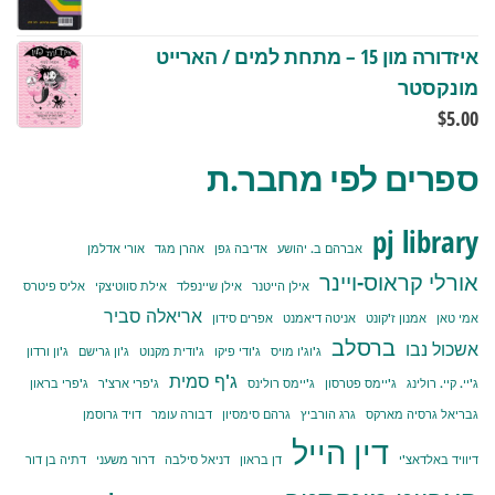
איזדורה מון 15 – מתחת למים / הארייט
מונקסטר
$
5.00
ספרים לפי מחבר.ת
pj library
אברהם ב. יהושע
אדיבה גפן
אהרן מגד
אורי אדלמן
אורלי קראוס-ויינר
אילן הייטנר
אילן שיינפלד
אילת סווטיצקי
אליס פיטרס
אריאלה סביר
אמי טאן
אמנון ז'קונט
אניטה דיאמנט
אפרים סידון
ברסלב
אשכול נבו
ג'וג'ו מויס
ג'ודי פיקו
ג'ודית מקנוט
ג'ון גרישם
ג'ון ורדון
ג'ף סמית
ג'יי. קיי. רולינג
ג'יימס פטרסון
ג'יימס רולינס
ג'פרי ארצ'ר
ג'פרי בראון
גבריאל גרסיה מארקס
גרג הורביץ
גרהם סימסיון
דבורה עומר
דויד גרוסמן
דין הייל
דיוויד באלדאצ'י
דן בראון
דניאל סילבה
דרור משעני
דתיה בן דור