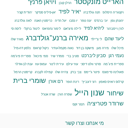
הארייט מונקסטר
ויויאן פרנץ'
הרלן קובן
יאיר לפיד
ויקטוריה היסלופ
חנה גולדברג
יאן-פיליפ סנדקר
יהודית קציר
יהונתן גפן
יוכי ברנדס
יונה טפר
יו נסבו
יעל הדיה
כריסטין האנה
לאה גולדברג
ליהיא לפיד
לורן וייסברגר
ליילה מיצ'אם
לימור נחמיאס
לינווד ברקלי
ליסה סי
מאירה ברנע־גולדברג
ליעד שהם
לי צ'יילד
מאיר שלו
מיכל שלו
מירה מגן
מישקה בן דוד
נאוה מקמל-עתיר
ניקול קראוס
נלסון דה-מיל
נעמי רגן
סביון ליברכט
סטיב ברי
סמדר שיר
סמי מיכאל
ספריית פיג'מה
ספריית פיג׳מה
סרטי וולט דיסני
עוזי עילם
עירית לינור
עמוס עוז
ענת לב-אדלר
פאולינה סיימונס
פיטר ג'יימס
צבי ברק
צרויה שלו
קמילה לקברג
קריסטין הרמל
שומרי ברית
רם אורן
קרלוס רואיס סאפון
רוני דונביץ'
רינת הופר
שנון הייל
שיחור
שפרה הורן
שרה אנג'ל
שרודר פטריציה
תמר זקס
מי אנחנו וצרו קשר