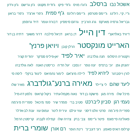
ברסלב
אשכול נבו
ג'וג'ו מויס
ג'ודי פיקו
ג'ודית מקנוט
ג'ון גרישם
ג'ון ורדון
ג'ף סמית
ג'יי. קיי. רולינג
ג'יימס פטרסון
ג'יימס רולינס
ג'פרי ארצ'ר
ג'פרי בראון
גבריאל גרסיה מארקס
גרג הורביץ
גרהם סימסיון
דבורה עומר
דויד גרוסמן
דין הייל
דיוויד באלדאצ'י
דן בראון
דניאל סילבה
דרור משעני
דתיה בן דור
הארייט מונקסטר
ויויאן פרנץ'
הרלן קובן
יאיר לפיד
ויקטוריה היסלופ
חנה גולדברג
יאן-פיליפ סנדקר
יהודית קציר
יהונתן גפן
יוכי ברנדס
יונה טפר
יו נסבו
יעל הדיה
כריסטין האנה
לאה גולדברג
ליהיא לפיד
לורן וייסברגר
ליילה מיצ'אם
לימור נחמיאס
לינווד ברקלי
ליסה סי
מאירה ברנע־גולדברג
ליעד שהם
לי צ'יילד
מאיר שלו
מיכל שלו
מירה מגן
מישקה בן דוד
נאוה מקמל-עתיר
ניקול קראוס
נלסון דה-מיל
נעמי רגן
סביון ליברכט
סטיב ברי
סמדר שיר
סמי מיכאל
ספריית פיג'מה
ספריית פיג׳מה
סרטי וולט דיסני
עוזי עילם
עירית לינור
עמוס עוז
ענת לב-אדלר
פאולינה סיימונס
פיטר ג'יימס
צבי ברק
צרויה שלו
קמילה לקברג
קריסטין הרמל
שומרי ברית
רם אורן
קרלוס רואיס סאפון
רוני דונביץ'
רינת הופר