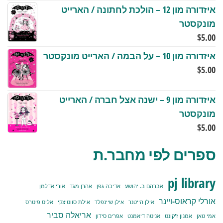
איזדורה מון 12 – הולכת לחתונה / הארייט
מונקסטר
$
5.00
איזדורה מון 10 – על הבמה / הארייט מונקסטר
$
5.00
איזדורה מון 9 – ישנה אצל חברה / הארייט
מונקסטר
$
5.00
ספרים לפי מחבר.ת
pj library
אברהם ב. יהושע
אדיבה גפן
אהרן מגד
אורי אדלמן
אורלי קראוס-ויינר
אילן הייטנר
אילן שיינפלד
אילת סווטיצקי
אליס פיטרס
אריאלה סביר
אמי טאן
אמנון ז'קונט
אניטה דיאמנט
אפרים סידון