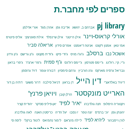
ספרים לפי מחבר.ת
pj library
אברהם ב. יהושע
אדיבה גפן
אהרן מגד
אורי אדלמן
אורלי קראוס-ויינר
אילן הייטנר
אילן שיינפלד
אילת סווטיצקי
אליס פיטרס
אריאלה סביר
אמי טאן
אמנון ז'קונט
אניטה דיאמנט
אפרים סידון
ברסלב
אשכול נבו
ג'וג'ו מויס
ג'ודי פיקו
ג'ודית מקנוט
ג'ון גרישם
ג'ון ורדון
ג'ף סמית
ג'יי. קיי. רולינג
ג'יימס פטרסון
ג'יימס רולינס
ג'פרי ארצ'ר
ג'פרי בראון
גבריאל גרסיה מארקס
גרג הורביץ
גרהם סימסיון
דבורה עומר
דויד גרוסמן
דין הייל
דיוויד באלדאצ'י
דן בראון
דניאל סילבה
דרור משעני
דתיה בן דור
הארייט מונקסטר
ויויאן פרנץ'
הרלן קובן
יאיר לפיד
ויקטוריה היסלופ
חנה גולדברג
יאן-פיליפ סנדקר
יהודית קציר
יהונתן גפן
יוכי ברנדס
יונה טפר
יו נסבו
יעל הדיה
כריסטין האנה
לאה גולדברג
ליהיא לפיד
לורן וייסברגר
ליילה מיצ'אם
לימור נחמיאס
לינווד ברקלי
ליסה סי