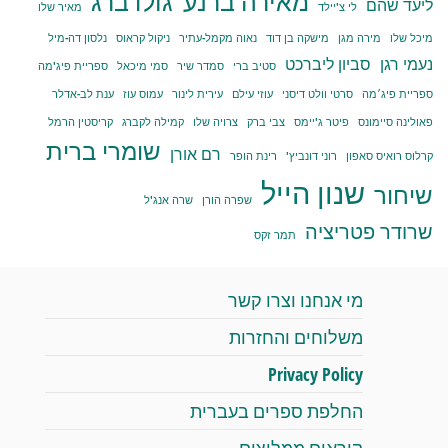
מאירה ברנע־גולדברג
ליעד שהם
לי צ'יילד
מאיר שלו
מיכל שלו
מירה מגן
מישקה בן דוד
נאוה מקמל-עתיר
ניקול קראוס
נלסון דה-מיל
נעמי רגן
סביון ליברכט
סטיב ברי
סמדר שיר
סמי מיכאל
ספריית פיג'מה
ספריית פיג׳מה
סרטי וולט דיסני
עוזי עילם
עירית לינור
עמוס עוז
ענת לב-אדלר
פאולינה סיימונס
פיטר ג'יימס
צבי ברק
צרויה שלו
קמילה לקברג
קריסטין הרמל
שומרי ברית
רם אורן
קרלוס רואיס סאפון
רוני דונביץ'
רינת הופר
שנון הייל
שיחור
שפרה הורן
שרה אנג'ל
שרודר פטריציה
תמר זקס
מי אנחנו וצרו קשר
משלוחים והחזרות
Privacy Policy
החלפת ספרים בעברית
קוראים ממליצים