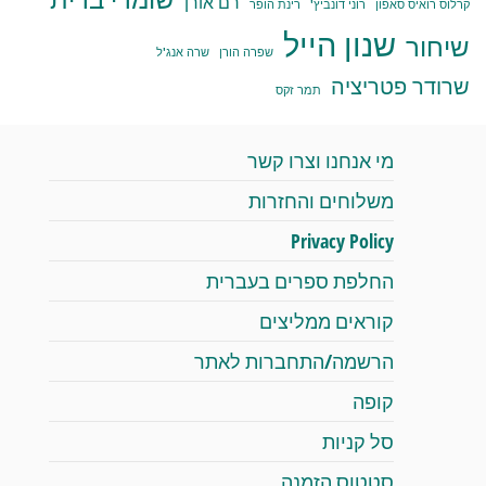
רם אורן
קרלוס רואיס סאפון
רוני דונביץ'
רינת הופר
שנון הייל
שיחור
שפרה הורן
שרה אנג'ל
שרודר פטריציה
תמר זקס
מי אנחנו וצרו קשר
משלוחים והחזרות
Privacy Policy
החלפת ספרים בעברית
קוראים ממליצים
הרשמה/התחברות לאתר
קופה
סל קניות
סטטוס הזמנה