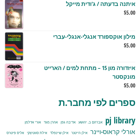
איתנה בדעתה / ג'ודית מייקל
$
5.00
מילון אוקספורד אנגלי-אנגלי-עברי
$
5.00
איזדורה מון 15 – מתחת למים / הארייט
מונקסטר
$
5.00
ספרים לפי מחבר.ת
pj library
אברהם ב. יהושע
אדיבה גפן
אהרן מגד
אורי אדלמן
אורלי קראוס-ויינר
אילן הייטנר
אילן שיינפלד
אילת סווטיצקי
אליס פיטרס