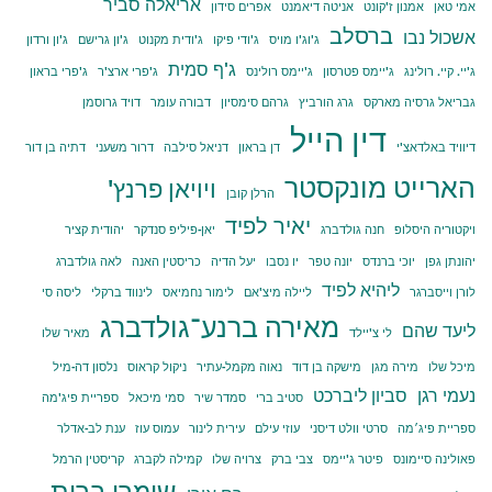
אריאלה סביר
אמי טאן
אמנון ז'קונט
אניטה דיאמנט
אפרים סידון
ברסלב
אשכול נבו
ג'וג'ו מויס
ג'ודי פיקו
ג'ודית מקנוט
ג'ון גרישם
ג'ון ורדון
ג'ף סמית
ג'יי. קיי. רולינג
ג'יימס פטרסון
ג'יימס רולינס
ג'פרי ארצ'ר
ג'פרי בראון
גבריאל גרסיה מארקס
גרג הורביץ
גרהם סימסיון
דבורה עומר
דויד גרוסמן
דין הייל
דיוויד באלדאצ'י
דן בראון
דניאל סילבה
דרור משעני
דתיה בן דור
הארייט מונקסטר
ויויאן פרנץ'
הרלן קובן
יאיר לפיד
ויקטוריה היסלופ
חנה גולדברג
יאן-פיליפ סנדקר
יהודית קציר
יהונתן גפן
יוכי ברנדס
יונה טפר
יו נסבו
יעל הדיה
כריסטין האנה
לאה גולדברג
ליהיא לפיד
לורן וייסברגר
ליילה מיצ'אם
לימור נחמיאס
לינווד ברקלי
ליסה סי
מאירה ברנע־גולדברג
ליעד שהם
לי צ'יילד
מאיר שלו
מיכל שלו
מירה מגן
מישקה בן דוד
נאוה מקמל-עתיר
ניקול קראוס
נלסון דה-מיל
נעמי רגן
סביון ליברכט
סטיב ברי
סמדר שיר
סמי מיכאל
ספריית פיג'מה
ספריית פיג׳מה
סרטי וולט דיסני
עוזי עילם
עירית לינור
עמוס עוז
ענת לב-אדלר
פאולינה סיימונס
פיטר ג'יימס
צבי ברק
צרויה שלו
קמילה לקברג
קריסטין הרמל
שומרי ברית