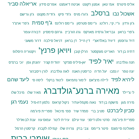
אריאלה סביר
אליס פיטרס
אמי טאן
אמנון ז'קונט
אניטה דיאמנט
אפרים סידון
ברסלב
אשכול נבו
ג'וג'ו מויס
ג'ודי פיקו
ג'ודית מקנוט
ג'ון גרישם
ג'ף סמית
ג'ון ורדון
ג'יי. קיי. רולינג
ג'יימס פטרסון
ג'יימס רולינס
ג'פרי ארצ'ר
ג'פרי בראון
גבריאל גרסיה מארקס
גרג הורביץ
גרהם סימסיון
דבורה עומר
דויד גרוסמן
דיוויד באלדאצ'י
דין הייל
דן בראון
דניאל סילבה
דרור משעני
ויויאן פרנץ'
דתיה בן דור
הארייט מונקסטר
הרלן קובן
ויקטוריה היסלופ
יאיר לפיד
חנה גולדברג
יאן-פיליפ סנדקר
יהודית קציר
יהונתן גפן
יוכי ברנדס
יונה טפר
יו נסבו
יעל הדיה
כריסטין האנה
לאה גולדברג
לורן וייסברגר
ליהיא לפיד
ליעד שהם
ליילה מיצ'אם
לימור נחמיאס
לינווד ברקלי
ליסה סי
מאירה ברנע־גולדברג
לי צ'יילד
מאיר שלו
מיכל שלו
נעמי רגן
מירה מגן
מישקה בן דוד
נאוה מקמל-עתיר
ניקול קראוס
נלסון דה-מיל
סביון ליברכט
סטיב ברי
סמדר שיר
סמי מיכאל
ספריית פיג'מה
ספריית פיג׳מה
סרטי וולט דיסני
עוזי עילם
עירית לינור
עמוס עוז
ענת לב-אדלר
פאולינה סיימונס
פיטר ג'יימס
צבי ברק
צרויה שלו
קמילה לקברג
קריסטין הרמל
שומרי ברית