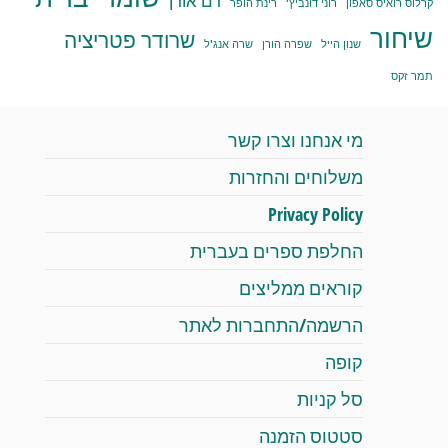
רם אורן
קרלוס רואיס סאפון
רוני דונביץ'
רינת הופר
שיחור
שרודר פטריציה
שנון הייל
שפרה הורן
שרה אנג'ל
תמר זקס
מי אנחנו וצרו קשר
משלוחים והחזרות
Privacy Policy
החלפת ספרים בעברית
קוראים ממליצים
הרשמה/התחברות לאתר
קופה
סל קניות
סטטוס הזמנה