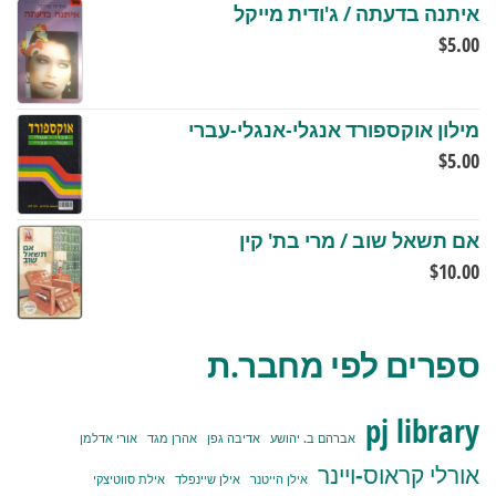
איתנה בדעתה / ג'ודית מייקל
$
5.00
מילון אוקספורד אנגלי-אנגלי-עברי
$
5.00
אם תשאל שוב / מרי בת' קין
$
10.00
ספרים לפי מחבר.ת
pj library
אברהם ב. יהושע
אדיבה גפן
אהרן מגד
אורי אדלמן
אורלי קראוס-ויינר
אילן הייטנר
אילן שיינפלד
אילת סווטיצקי