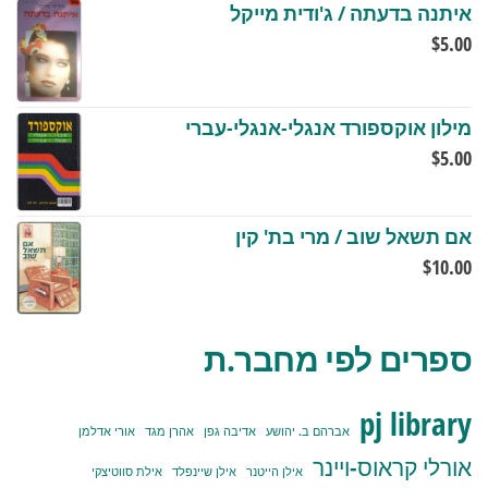
איתנה בדעתה / ג'ודית מייקל
$
5.00
מילון אוקספורד אנגלי-אנגלי-עברי
$
5.00
אם תשאל שוב / מרי בת' קין
$
10.00
ספרים לפי מחבר.ת
pj library
אברהם ב. יהושע
אדיבה גפן
אהרן מגד
אורי אדלמן
אורלי קראוס-ויינר
אילן הייטנר
אילן שיינפלד
אילת סווטיצקי