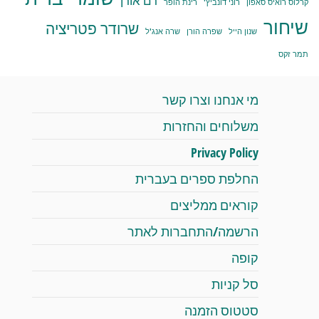
רם אורן
קרלוס רואיס סאפון
רוני דונביץ'
רינת הופר
שיחור
שרודר פטריציה
שנון הייל
שפרה הורן
שרה אנג'ל
תמר זקס
מי אנחנו וצרו קשר
משלוחים והחזרות
Privacy Policy
החלפת ספרים בעברית
קוראים ממליצים
הרשמה/התחברות לאתר
קופה
סל קניות
סטטוס הזמנה