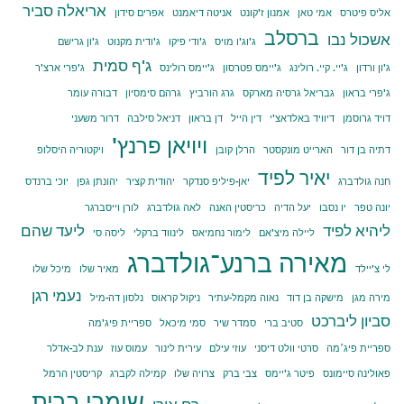
אריאלה סביר
אליס פיטרס
אמי טאן
אמנון ז'קונט
אניטה דיאמנט
אפרים סידון
ברסלב
אשכול נבו
ג'וג'ו מויס
ג'ודי פיקו
ג'ודית מקנוט
ג'ון גרישם
ג'ף סמית
ג'ון ורדון
ג'יי. קיי. רולינג
ג'יימס פטרסון
ג'יימס רולינס
ג'פרי ארצ'ר
ג'פרי בראון
גבריאל גרסיה מארקס
גרג הורביץ
גרהם סימסיון
דבורה עומר
דויד גרוסמן
דיוויד באלדאצ'י
דין הייל
דן בראון
דניאל סילבה
דרור משעני
ויויאן פרנץ'
דתיה בן דור
הארייט מונקסטר
הרלן קובן
ויקטוריה היסלופ
יאיר לפיד
חנה גולדברג
יאן-פיליפ סנדקר
יהודית קציר
יהונתן גפן
יוכי ברנדס
יונה טפר
יו נסבו
יעל הדיה
כריסטין האנה
לאה גולדברג
לורן וייסברגר
ליהיא לפיד
ליעד שהם
ליילה מיצ'אם
לימור נחמיאס
לינווד ברקלי
ליסה סי
מאירה ברנע־גולדברג
לי צ'יילד
מאיר שלו
מיכל שלו
נעמי רגן
מירה מגן
מישקה בן דוד
נאוה מקמל-עתיר
ניקול קראוס
נלסון דה-מיל
סביון ליברכט
סטיב ברי
סמדר שיר
סמי מיכאל
ספריית פיג'מה
ספריית פיג׳מה
סרטי וולט דיסני
עוזי עילם
עירית לינור
עמוס עוז
ענת לב-אדלר
פאולינה סיימונס
פיטר ג'יימס
צבי ברק
צרויה שלו
קמילה לקברג
קריסטין הרמל
שומרי ברית