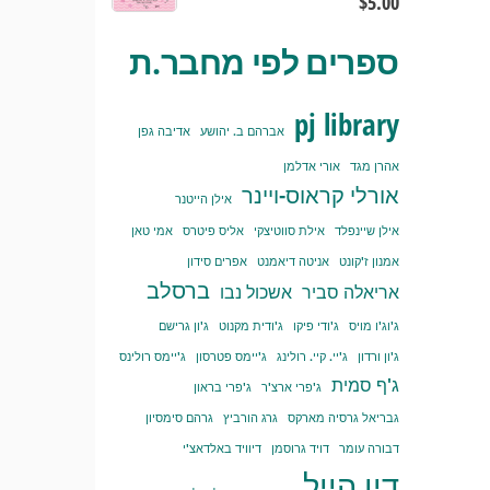
$
5.00
ספרים לפי מחבר.ת
pj library
אברהם ב. יהושע
אדיבה גפן
אהרן מגד
אורי אדלמן
אורלי קראוס-ויינר
אילן הייטנר
אילן שיינפלד
אילת סווטיצקי
אליס פיטרס
אמי טאן
אמנון ז'קונט
אניטה דיאמנט
אפרים סידון
ברסלב
אריאלה סביר
אשכול נבו
ג'וג'ו מויס
ג'ודי פיקו
ג'ודית מקנוט
ג'ון גרישם
ג'ון ורדון
ג'יי. קיי. רולינג
ג'יימס פטרסון
ג'יימס רולינס
ג'ף סמית
ג'פרי ארצ'ר
ג'פרי בראון
גבריאל גרסיה מארקס
גרג הורביץ
גרהם סימסיון
דבורה עומר
דויד גרוסמן
דיוויד באלדאצ'י
דין הייל