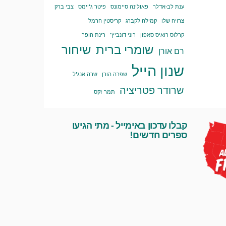
ענת לב-אדלר
פאולינה סיימונס
פיטר ג'יימס
צבי ברק
צרויה שלו
קמילה לקברג
קריסטין הרמל
קרלוס רואיס סאפון
רוני דונביץ'
רינת הופר
שומרי ברית
שיחור
רם אורן
שנון הייל
שפרה הורן
שרה אנג'ל
שרודר פטריציה
תמר זקס
קבלו עדכון באימייל - מתי הגיעו
ספרים חדשים!