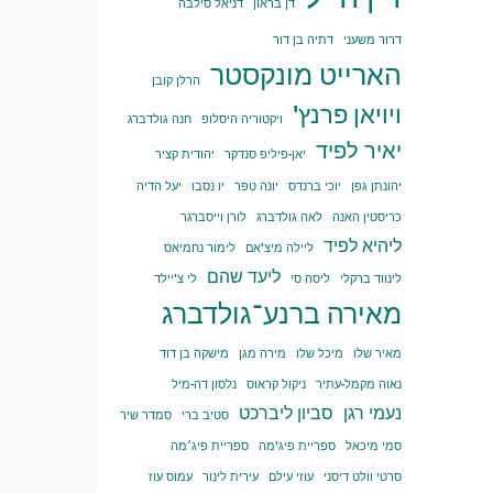
דן בראון
דניאל סילבה
דרור משעני
דתיה בן דור
הארייט מונקסטר
הרלן קובן
ויויאן פרנץ'
ויקטוריה היסלופ
חנה גולדברג
יאיר לפיד
יאן-פיליפ סנדקר
יהודית קציר
יהונתן גפן
יוכי ברנדס
יונה טפר
יו נסבו
יעל הדיה
כריסטין האנה
לאה גולדברג
לורן וייסברגר
ליהיא לפיד
ליילה מיצ'אם
לימור נחמיאס
ליעד שהם
לינווד ברקלי
ליסה סי
לי צ'יילד
מאירה ברנע־גולדברג
מאיר שלו
מיכל שלו
מירה מגן
מישקה בן דוד
נאוה מקמל-עתיר
ניקול קראוס
נלסון דה-מיל
נעמי רגן
סביון ליברכט
סטיב ברי
סמדר שיר
סמי מיכאל
ספריית פיג'מה
ספריית פיג׳מה
סרטי וולט דיסני
עוזי עילם
עירית לינור
עמוס עוז