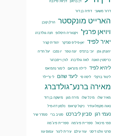
דן בראון
דניאל סילבה
דרור משעני
דתיה בן דור
הארייט מונקסטר
הרלן קובן
ויויאן פרנץ'
ויקטוריה היסלופ
חנה גולדברג
יאיר לפיד
יאן-פיליפ סנדקר
יהודית קציר
יהונתן גפן
יוכי ברנדס
יונה טפר
יו נסבו
יעל הדיה
כריסטין האנה
לאה גולדברג
לורן וייסברגר
ליהיא לפיד
ליילה מיצ'אם
לימור נחמיאס
ליעד שהם
לינווד ברקלי
ליסה סי
לי צ'יילד
מאירה ברנע־גולדברג
מאיר שלו
מיכל שלו
מירה מגן
מישקה בן דוד
נאוה מקמל-עתיר
ניקול קראוס
נלסון דה-מיל
נעמי רגן
סביון ליברכט
סטיב ברי
סמדר שיר
סמי מיכאל
ספריית פיג'מה
ספריית פיג׳מה
סרטי וולט דיסני
עוזי עילם
עירית לינור
עמוס עוז