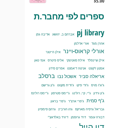
$
5.00
ספרים לפי מחבר.ת
pj library
אברהם ב. יהושע
אדיבה גפן
אהרן מגד
אורי אדלמן
אורלי קראוס-ויינר
אילן הייטנר
אילן שיינפלד
אילת סווטיצקי
אליס פיטרס
אמי טאן
אמנון ז'קונט
אניטה דיאמנט
אפרים סידון
ברסלב
אריאלה סביר
אשכול נבו
ג'וג'ו מויס
ג'ודי פיקו
ג'ודית מקנוט
ג'ון גרישם
ג'ון ורדון
ג'יי. קיי. רולינג
ג'יימס פטרסון
ג'יימס רולינס
ג'ף סמית
ג'פרי ארצ'ר
ג'פרי בראון
גבריאל גרסיה מארקס
גרג הורביץ
גרהם סימסיון
דבורה עומר
דויד גרוסמן
דיוויד באלדאצ'י
דין הייל