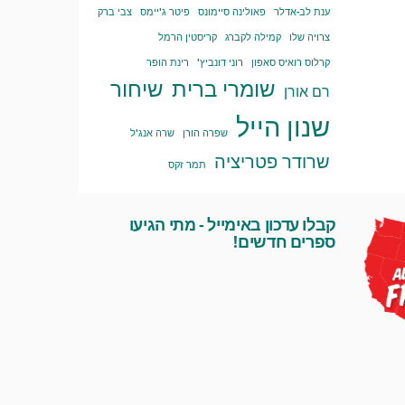
ענת לב-אדלר
פאולינה סיימונס
פיטר ג'יימס
צבי ברק
צרויה שלו
קמילה לקברג
קריסטין הרמל
קרלוס רואיס סאפון
רוני דונביץ'
רינת הופר
שומרי ברית
שיחור
רם אורן
שנון הייל
שפרה הורן
שרה אנג'ל
שרודר פטריציה
תמר זקס
קבלו עדכון באימייל - מתי הגיעו
ספרים חדשים!