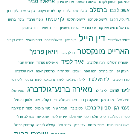
אריאלה סביר
אמי טאן
אמנון ז'קונט
אניטה דיאמנט
אפרים סידון
ברסלב
אשכול נבו
ג'וג'ו מויס
ג'ודי פיקו
ג'ודית מקנוט
ג'ון גרישם
ג'ון ורדון
ג'ף סמית
ג'יי. קיי. רולינג
ג'יימס פטרסון
ג'יימס רולינס
ג'פרי ארצ'ר
ג'פרי בראון
גבריאל גרסיה מארקס
גרג הורביץ
גרהם סימסיון
דבורה עומר
דויד גרוסמן
דין הייל
דיוויד באלדאצ'י
דן בראון
דניאל סילבה
דרור משעני
דתיה בן דור
הארייט מונקסטר
ויויאן פרנץ'
הרלן קובן
יאיר לפיד
ויקטוריה היסלופ
חנה גולדברג
יאן-פיליפ סנדקר
יהודית קציר
יהונתן גפן
יוכי ברנדס
יונה טפר
יו נסבו
יעל הדיה
כריסטין האנה
לאה גולדברג
ליהיא לפיד
לורן וייסברגר
ליילה מיצ'אם
לימור נחמיאס
לינווד ברקלי
ליסה סי
מאירה ברנע־גולדברג
ליעד שהם
לי צ'יילד
מאיר שלו
מיכל שלו
מירה מגן
מישקה בן דוד
נאוה מקמל-עתיר
ניקול קראוס
נלסון דה-מיל
נעמי רגן
סביון ליברכט
סטיב ברי
סמדר שיר
סמי מיכאל
ספריית פיג'מה
ספריית פיג׳מה
סרטי וולט דיסני
עוזי עילם
עירית לינור
עמוס עוז
ענת לב-אדלר
פאולינה סיימונס
פיטר ג'יימס
צבי ברק
צרויה שלו
קמילה לקברג
קריסטין הרמל
שומרי ברית