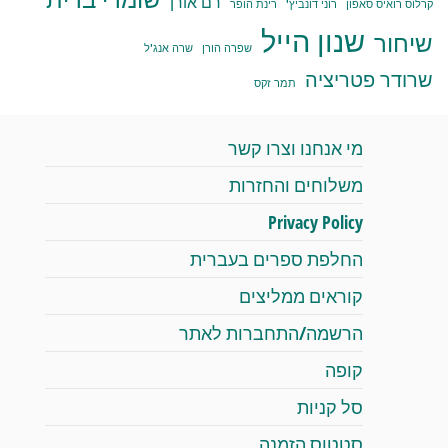
רם אורן
קרלוס רואיס סאפון
רוני דונביץ'
רינת הופר
שנון הייל
שיחור
שפרה הורן
שרה אנג'ל
שרודר פטריציה
תמר זקס
מי אנחנו וצרו קשר
משלוחים והחזרות
Privacy Policy
החלפת ספרים בעברית
קוראים ממליצים
הרשמה/התחברות לאתר
קופה
סל קניות
סטטוס הזמנה