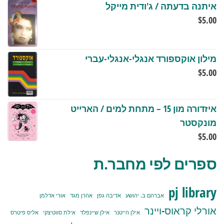
איתנה בדעתה / ג'ודית מייקל
$
5.00
מילון אוקספורד אנגלי-אנגלי-עברי
$
5.00
איזדורה מון 15 – מתחת למים / הארייט
מונקסטר
$
5.00
ספרים לפי מחבר.ת
pj library
אברהם ב. יהושע
אדיבה גפן
אהרן מגד
אורי אדלמן
אורלי קראוס-ויינר
אילן הייטנר
אילן שיינפלד
אילת סווטיצקי
אליס פיטרס