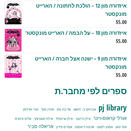
איזדורה מון 12 – הולכת לחתונה / הארייט
מונקסטר
$
5.00
איזדורה מון 10 – על הבמה / הארייט מונקסטר
$
5.00
איזדורה מון 9 – ישנה אצל חברה / הארייט
מונקסטר
$
5.00
ספרים לפי מחבר.ת
pj library
אברהם ב. יהושע
אדיבה גפן
אהרן מגד
אורי אדלמן
אורלי קראוס-ויינר
אילן הייטנר
אילן שיינפלד
אילת סווטיצקי
אליס פיטרס
אריאלה סביר
אמי טאן
אמנון ז'קונט
אניטה דיאמנט
אפרים סידון