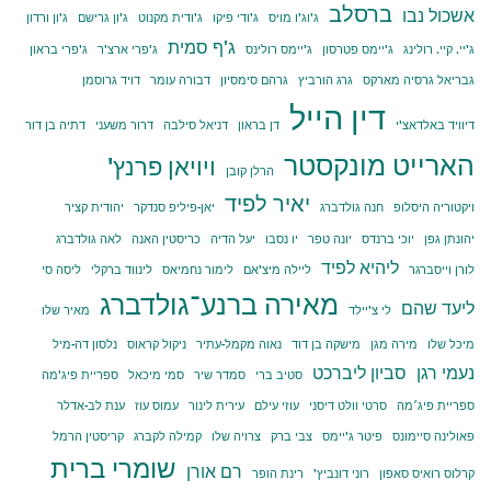
ברסלב
אשכול נבו
ג'וג'ו מויס
ג'ודי פיקו
ג'ודית מקנוט
ג'ון גרישם
ג'ון ורדון
ג'ף סמית
ג'יי. קיי. רולינג
ג'יימס פטרסון
ג'יימס רולינס
ג'פרי ארצ'ר
ג'פרי בראון
גבריאל גרסיה מארקס
גרג הורביץ
גרהם סימסיון
דבורה עומר
דויד גרוסמן
דין הייל
דיוויד באלדאצ'י
דן בראון
דניאל סילבה
דרור משעני
דתיה בן דור
הארייט מונקסטר
ויויאן פרנץ'
הרלן קובן
יאיר לפיד
ויקטוריה היסלופ
חנה גולדברג
יאן-פיליפ סנדקר
יהודית קציר
יהונתן גפן
יוכי ברנדס
יונה טפר
יו נסבו
יעל הדיה
כריסטין האנה
לאה גולדברג
ליהיא לפיד
לורן וייסברגר
ליילה מיצ'אם
לימור נחמיאס
לינווד ברקלי
ליסה סי
מאירה ברנע־גולדברג
ליעד שהם
לי צ'יילד
מאיר שלו
מיכל שלו
מירה מגן
מישקה בן דוד
נאוה מקמל-עתיר
ניקול קראוס
נלסון דה-מיל
נעמי רגן
סביון ליברכט
סטיב ברי
סמדר שיר
סמי מיכאל
ספריית פיג'מה
ספריית פיג׳מה
סרטי וולט דיסני
עוזי עילם
עירית לינור
עמוס עוז
ענת לב-אדלר
פאולינה סיימונס
פיטר ג'יימס
צבי ברק
צרויה שלו
קמילה לקברג
קריסטין הרמל
שומרי ברית
רם אורן
קרלוס רואיס סאפון
רוני דונביץ'
רינת הופר