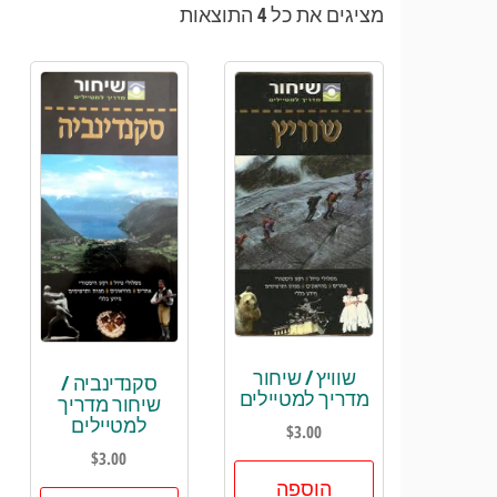
ממוין
מציגים את כל ⁦4⁩ התוצאות
לפי
הפריט
העדכני
ביותר
שוויץ / שיחור
סקנדינביה /
מדריך למטיילים
שיחור מדריך
למטיילים
$
3.00
$
3.00
הוספה