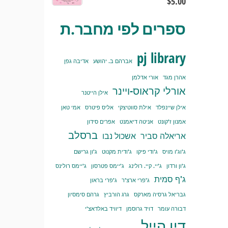
$
5.00
ספרים לפי מחבר.ת
pj library
אברהם ב. יהושע
אדיבה גפן
אהרן מגד
אורי אדלמן
אורלי קראוס-ויינר
אילן הייטנר
אילן שיינפלד
אילת סווטיצקי
אליס פיטרס
אמי טאן
אמנון ז'קונט
אניטה דיאמנט
אפרים סידון
ברסלב
אריאלה סביר
אשכול נבו
ג'וג'ו מויס
ג'ודי פיקו
ג'ודית מקנוט
ג'ון גרישם
ג'ון ורדון
ג'יי. קיי. רולינג
ג'יימס פטרסון
ג'יימס רולינס
ג'ף סמית
ג'פרי ארצ'ר
ג'פרי בראון
גבריאל גרסיה מארקס
גרג הורביץ
גרהם סימסיון
דבורה עומר
דויד גרוסמן
דיוויד באלדאצ'י
דין הייל