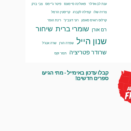
ענת לב-אדלר
פאולינה סיימונס
פיטר ג'יימס
צבי ברק
צרויה שלו
קמילה לקברג
קריסטין הרמל
קרלוס רואיס סאפון
רוני דונביץ'
רינת הופר
שומרי ברית
שיחור
רם אורן
שנון הייל
שפרה הורן
שרה אנג'ל
שרודר פטריציה
תמר זקס
קבלו עדכון באימייל - מתי הגיעו
ספרים חדשים!