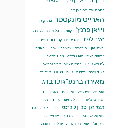
דן בראון
דניאל סילבה
דרור משעני
דתיה בן דור
הארייט מונקסטר
הרלן קובן
ויויאן פרנץ'
ויקטוריה היסלופ
חנה גולדברג
יאיר לפיד
יאן-פיליפ סנדקר
יהודית קציר
יהונתן גפן
יוכי ברנדס
יונה טפר
יו נסבו
יעל הדיה
כריסטין האנה
לאה גולדברג
לורן וייסברגר
ליהיא לפיד
ליילה מיצ'אם
לימור נחמיאס
ליעד שהם
לינווד ברקלי
ליסה סי
לי צ'יילד
מאירה ברנע־גולדברג
מאיר שלו
מיכל שלו
מירה מגן
מישקה בן דוד
נאוה מקמל-עתיר
ניקול קראוס
נלסון דה-מיל
נעמי רגן
סביון ליברכט
סטיב ברי
סמדר שיר
סמי מיכאל
ספריית פיג'מה
ספריית פיג׳מה
סרטי וולט דיסני
עוזי עילם
עירית לינור
עמוס עוז