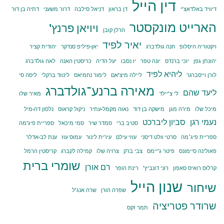
דין הייל
דיוויד באלדאצ'י
דן בראון
דניאל סילבה
דרור משעני
דתיה בן דור
הארייט מונקסטר
ויויאן פרנץ'
הרלן קובן
יאיר לפיד
ויקטוריה היסלופ
חנה גולדברג
יאן-פיליפ סנדקר
יהודית קציר
יהונתן גפן
יוכי ברנדס
יונה טפר
יו נסבו
יעל הדיה
כריסטין האנה
לאה גולדברג
ליהיא לפיד
לורן וייסברגר
ליילה מיצ'אם
לימור נחמיאס
לינווד ברקלי
ליסה סי
מאירה ברנע־גולדברג
ליעד שהם
לי צ'יילד
מאיר שלו
מיכל שלו
מירה מגן
מישקה בן דוד
נאוה מקמל-עתיר
ניקול קראוס
נלסון דה-מיל
נעמי רגן
סביון ליברכט
סטיב ברי
סמדר שיר
סמי מיכאל
ספריית פיג'מה
ספריית פיג׳מה
סרטי וולט דיסני
עוזי עילם
עירית לינור
עמוס עוז
ענת לב-אדלר
פאולינה סיימונס
פיטר ג'יימס
צבי ברק
צרויה שלו
קמילה לקברג
קריסטין הרמל
שומרי ברית
רם אורן
קרלוס רואיס סאפון
רוני דונביץ'
רינת הופר
שנון הייל
שיחור
שפרה הורן
שרה אנג'ל
שרודר פטריציה
תמר זקס