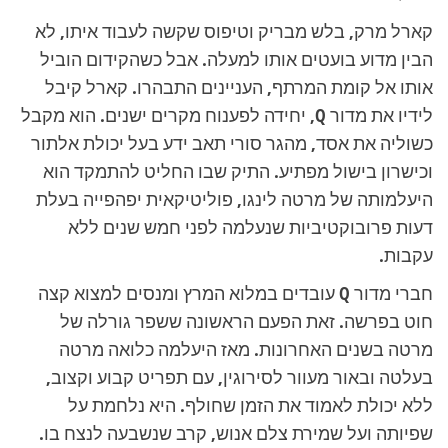
קארל מרק, בלש מבריק וטיפוס שקשה לעבוד איתו, לא
הבין מדוע בועטים אותו למעלה. אבל כשהקידום הוביל
אותו אל קומת המרתף, העניינים התבהרו. קארל קיבל
לידיו את מדור Q, יחידה לפענוח מקרים ישנים. הוא מקבל
כשוליה את אסד, מהגר סורי תאב ידע בעל יכולת אלתור
וכישרון בישול מפתיע. התיק שבו החליט להתמקד הוא
היעלמותה של מרטה לינגו, פוליטיקאית יפהפייה בעלת
דעות פרובוקטיביות שנעלמה לפני חמש שנים ללא
עקבות.
חברי מדור Q עובדים במלוא המרץ ומנסים למצוא קצה
חוט בפרשה. זאת הפעם הראשונה ששפר גורלה של
מרטה בשנים האחרונות. מאז היעלמה כלואה מרטה
בעלטה ובאור מעוור לסירוגין, עם תפריט קבוע וקצוב,
ללא יכולת לאמוד את הזמן שחולף. היא נלחמת על
שפיותה ועל שמירת צלם אנוש, קרב שנשבעה לנצח בו.