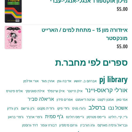
מילון אוקספורד אנגלי-אנגלי-עברי
$
5.00
איזדורה מון 15 – מתחת למים / הארייט
מונקסטר
$
5.00
ספרים לפי מחבר.ת
pj library
אברהם ב. יהושע
אדיבה גפן
אהרן מגד
אורי אדלמן
אורלי קראוס-ויינר
אילן הייטנר
אילן שיינפלד
אילת סווטיצקי
אליס פיטרס
אריאלה סביר
אמי טאן
אמנון ז'קונט
אניטה דיאמנט
אפרים סידון
ברסלב
אשכול נבו
ג'וג'ו מויס
ג'ודי פיקו
ג'ודית מקנוט
ג'ון גרישם
ג'ון ורדון
ג'ף סמית
ג'יי. קיי. רולינג
ג'יימס פטרסון
ג'יימס רולינס
ג'פרי ארצ'ר
ג'פרי בראון
גבריאל גרסיה מארקס
גרג הורביץ
גרהם סימסיון
דבורה עומר
דויד גרוסמן