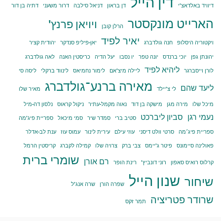
דין הייל
דיוויד באלדאצ'י
דן בראון
דניאל סילבה
דרור משעני
דתיה בן דור
הארייט מונקסטר
ויויאן פרנץ'
הרלן קובן
יאיר לפיד
ויקטוריה היסלופ
חנה גולדברג
יאן-פיליפ סנדקר
יהודית קציר
יהונתן גפן
יוכי ברנדס
יונה טפר
יו נסבו
יעל הדיה
כריסטין האנה
לאה גולדברג
ליהיא לפיד
לורן וייסברגר
ליילה מיצ'אם
לימור נחמיאס
לינווד ברקלי
ליסה סי
מאירה ברנע־גולדברג
ליעד שהם
לי צ'יילד
מאיר שלו
מיכל שלו
מירה מגן
מישקה בן דוד
נאוה מקמל-עתיר
ניקול קראוס
נלסון דה-מיל
נעמי רגן
סביון ליברכט
סטיב ברי
סמדר שיר
סמי מיכאל
ספריית פיג'מה
ספריית פיג׳מה
סרטי וולט דיסני
עוזי עילם
עירית לינור
עמוס עוז
ענת לב-אדלר
פאולינה סיימונס
פיטר ג'יימס
צבי ברק
צרויה שלו
קמילה לקברג
קריסטין הרמל
שומרי ברית
רם אורן
קרלוס רואיס סאפון
רוני דונביץ'
רינת הופר
שנון הייל
שיחור
שפרה הורן
שרה אנג'ל
שרודר פטריציה
תמר זקס