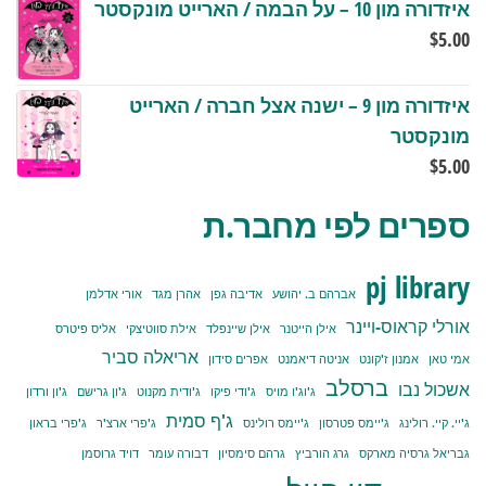
איזדורה מון 10 – על הבמה / הארייט מונקסטר
$
5.00
איזדורה מון 9 – ישנה אצל חברה / הארייט
מונקסטר
$
5.00
ספרים לפי מחבר.ת
pj library
אברהם ב. יהושע
אדיבה גפן
אהרן מגד
אורי אדלמן
אורלי קראוס-ויינר
אילן הייטנר
אילן שיינפלד
אילת סווטיצקי
אליס פיטרס
אריאלה סביר
אמי טאן
אמנון ז'קונט
אניטה דיאמנט
אפרים סידון
ברסלב
אשכול נבו
ג'וג'ו מויס
ג'ודי פיקו
ג'ודית מקנוט
ג'ון גרישם
ג'ון ורדון
ג'ף סמית
ג'יי. קיי. רולינג
ג'יימס פטרסון
ג'יימס רולינס
ג'פרי ארצ'ר
ג'פרי בראון
גבריאל גרסיה מארקס
גרג הורביץ
גרהם סימסיון
דבורה עומר
דויד גרוסמן