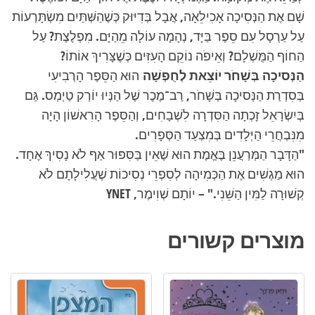
שָׁם אֶת הַנְּסִיכָה אָכִילֵאָה, אֲבָל בְּדִיּוּק כְּשֶׁהַשְּׁתַּיִם מִשְׂתָּרְעוֹת
הייל
עַל עַרְסָל עִם סֵפֶר בַּיָּד, נְהָמָה עוֹלָה מֵהַיָּם. מִפְלֶצֶת? עַל
הַחוֹף הַמֻּשְׁלָם? וְאֵיפֹה נוֹקֵם הָעִזִּים כְּשֶׁצָּרִיךְ אוֹתוֹ?
הַנְּסיכָה בְּשָׁחֹר יוֹצֵאת לְחֻפְשָׁה
הוּא הַסֵּפֶר הָרְבִיעִי
בְּסִדְרַת הַנְּסיכָה בְּשָׁחֹר, רַב־מֶכֶר שֶׁל הַנְּיוּ יוֹרְק טַיְמְס. גַּם
בְּיִשְׂרָאֵל זָכְתָה הַסִּדְרָה לִשְׁבָחִים, וְהַסֵּפֶר הָרִאשׁוֹן הָיָה
מִנִּבְחֲרֵי הַיְּלָדִים בְּמִצְעַד הַסְּפָרִים.
"הַדָּבָר הַמְּרַעֲנֵן בֶּאֱמֶת הוּא שֶׁאֵין בַּסִּפּוּר אַף לֹא נָסִיךְ אֶחָד.
הוּא מַגְשִׁים אֶת הַכְּמִיהָה לְסִפְרֵי נְסִיכוֹת שֶׁעֲלִילָתָם לֹא
קְשׁוּרָה לַמִּין הַשֵּׁנִי." – יוֹתָם שְׁוִימֶר, YNET
מוצרים קשורים