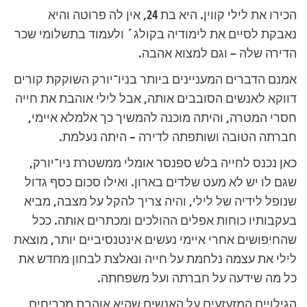
הכירו את לילי קווין. היא בת 24, אין לה פרוטה והיא
נאבקת לסיים את לימודיה בקולג´ ולעמוד בתשלומי שכר
הדירה שלה – וגם למצוא אהבה.
אמנם הדברים המעניינים ביותר בניו־יורק השוקקת קורים
דווקא לאנשים הסובבים אותה, אבל לילי אוהבת את חייה
חסרי המטרה, והיתה מוכנה להמשיך כך אלמלא איימי,
חברתה הטובה ושותפתה לדירה – היתה נעלמת.
כאן נכנס לחייה בלש ספנסר אומלי ממשטרת ניו־יורק,
שגם לו יש לא מעט שלדים בארון. ואילו סכום כסף גדול
שנופל לידיה של לילי, והיה צריך להקל על מצבה, מביא
בעקבותיו כוחות אפלים ההולכים ומכתרים אותה. ככל
שהחיפושים אחרי איימי נעשים אינטנסיביים יותר, מוצאת
לילי את עצמה נלחמת על חייה ונאלצת לבחון מחדש את
כל מה שידעה על חברתה ועל משפחתה.
הגילויים המזעזעים על האנשים שהיא אוהבת מכריחים