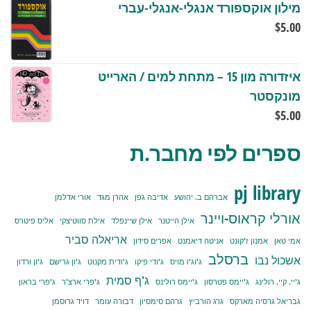
מילון אוקספורד אנגלי-אנגלי-עברי
$
5.00
איזדורה מון 15 – מתחת למים / הארייט
מונקסטר
$
5.00
ספרים לפי מחבר.ת
pj library
אברהם ב. יהושע
אדיבה גפן
אהרן מגד
אורי אדלמן
אורלי קראוס-ויינר
אילן הייטנר
אילן שיינפלד
אילת סווטיצקי
אליס פיטרס
אריאלה סביר
אמי טאן
אמנון ז'קונט
אניטה דיאמנט
אפרים סידון
ברסלב
אשכול נבו
ג'וג'ו מויס
ג'ודי פיקו
ג'ודית מקנוט
ג'ון גרישם
ג'ון ורדון
ג'ף סמית
ג'יי. קיי. רולינג
ג'יימס פטרסון
ג'יימס רולינס
ג'פרי ארצ'ר
ג'פרי בראון
גבריאל גרסיה מארקס
גרג הורביץ
גרהם סימסיון
דבורה עומר
דויד גרוסמן