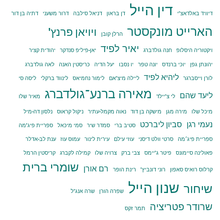
דין הייל
דיוויד באלדאצ'י
דן בראון
דניאל סילבה
דרור משעני
דתיה בן דור
הארייט מונקסטר
ויויאן פרנץ'
הרלן קובן
יאיר לפיד
ויקטוריה היסלופ
חנה גולדברג
יאן-פיליפ סנדקר
יהודית קציר
יהונתן גפן
יוכי ברנדס
יונה טפר
יו נסבו
יעל הדיה
כריסטין האנה
לאה גולדברג
ליהיא לפיד
לורן וייסברגר
ליילה מיצ'אם
לימור נחמיאס
לינווד ברקלי
ליסה סי
מאירה ברנע־גולדברג
ליעד שהם
לי צ'יילד
מאיר שלו
מיכל שלו
מירה מגן
מישקה בן דוד
נאוה מקמל-עתיר
ניקול קראוס
נלסון דה-מיל
נעמי רגן
סביון ליברכט
סטיב ברי
סמדר שיר
סמי מיכאל
ספריית פיג'מה
ספריית פיג׳מה
סרטי וולט דיסני
עוזי עילם
עירית לינור
עמוס עוז
ענת לב-אדלר
פאולינה סיימונס
פיטר ג'יימס
צבי ברק
צרויה שלו
קמילה לקברג
קריסטין הרמל
שומרי ברית
רם אורן
קרלוס רואיס סאפון
רוני דונביץ'
רינת הופר
שנון הייל
שיחור
שפרה הורן
שרה אנג'ל
שרודר פטריציה
תמר זקס