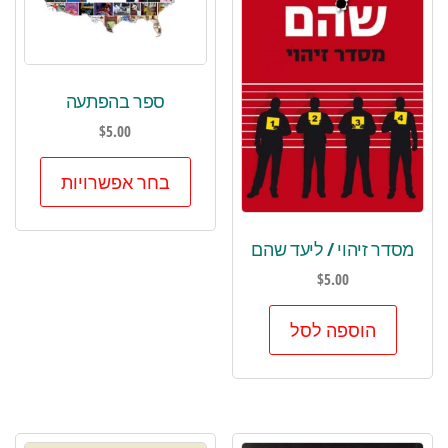
ספר בהפתעה
$
5.00
למוצר
בחר אפשרויות
זה
יש
מספר
מסדר זיהוי / ליעד שהם
סוגים.
$
5.00
ניתן
הוספה לסל
לבחור
את
האפשר
בעמוד
המוצר