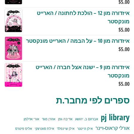
$
5.00
איזדורה מון 12 – הולכת לחתונה / הארייט
מונקסטר
$
5.00
איזדורה מון 10 – על הבמה / הארייט מונקסטר
$
5.00
איזדורה מון 9 – ישנה אצל חברה / הארייט
מונקסטר
$
5.00
ספרים לפי מחבר.ת
pj library
אברהם ב. יהושע
אדיבה גפן
אהרן מגד
אורי אדלמן
אורלי קראוס-ויינר
אילן הייטנר
אילן שיינפלד
אילת סווטיצקי
אליס פיטרס