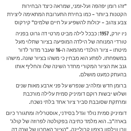
"זהו רומן יפהפה ועל-זמני, שמראה כיצד הבחירות
הקטנות ביותר – כמו בחירת התערובת המתאימה ליצירת
צבע צהוב – יכולות להשפיע על חיים שלמים" קירקוס
ניו יורק, 1957: כבכל לילה מביט מרטי דה גרוט בפניה
טורדי המנוחה של הילדה המופיעה בציור שתלוי מעל
מיטתו – ציור הולנדי מהמאה ה-16 שעבר מדור לדור
במשפחתו. לפתע הוא מבחין כי משהו בציור שונה. מישהו
גנב את הציור המקורי מחדר השינה שלו והחליף אותו
בהעתק כמעט מושלם.
ברומן חדש ומלהיב שנפרש על פני ארבע מאות שנים
ושלוש יבשות רוקם דומיניק סמית עלילה מורכבת
ומרתקת שסובבת סביר ציור אחד בלתי נשכח.
דומיניק סמית נולד וגדל בסידני, אוסטרליה ומתגורר כיום
בארה"ב. הוא מלמד כתיבה בפקולטה לפרוזה של קולג'
וורן ווילסון בצפון קרוליינה. "הציור האחרון של שרה דה