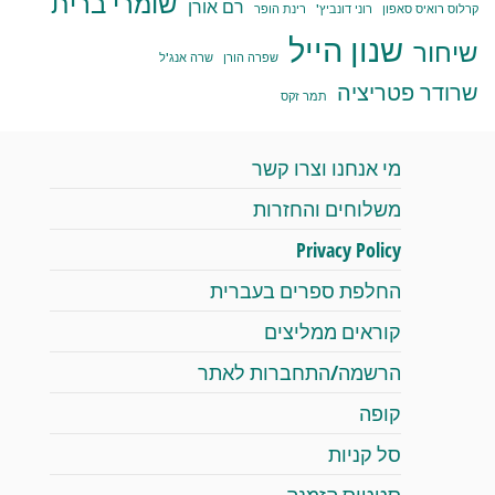
שומרי ברית
רם אורן
קרלוס רואיס סאפון
רוני דונביץ'
רינת הופר
שנון הייל
שיחור
שפרה הורן
שרה אנג'ל
שרודר פטריציה
תמר זקס
מי אנחנו וצרו קשר
משלוחים והחזרות
Privacy Policy
החלפת ספרים בעברית
קוראים ממליצים
הרשמה/התחברות לאתר
קופה
סל קניות