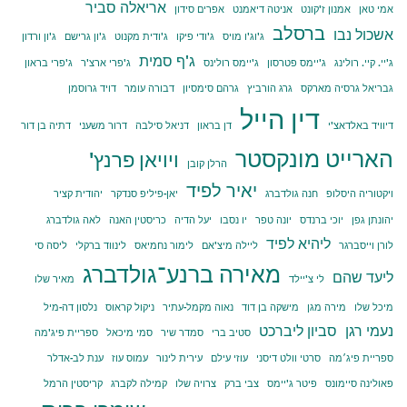
אריאלה סביר
אמי טאן
אמנון ז'קונט
אניטה דיאמנט
אפרים סידון
ברסלב
אשכול נבו
ג'וג'ו מויס
ג'ודי פיקו
ג'ודית מקנוט
ג'ון גרישם
ג'ון ורדון
ג'ף סמית
ג'יי. קיי. רולינג
ג'יימס פטרסון
ג'יימס רולינס
ג'פרי ארצ'ר
ג'פרי בראון
גבריאל גרסיה מארקס
גרג הורביץ
גרהם סימסיון
דבורה עומר
דויד גרוסמן
דין הייל
דיוויד באלדאצ'י
דן בראון
דניאל סילבה
דרור משעני
דתיה בן דור
הארייט מונקסטר
ויויאן פרנץ'
הרלן קובן
יאיר לפיד
ויקטוריה היסלופ
חנה גולדברג
יאן-פיליפ סנדקר
יהודית קציר
יהונתן גפן
יוכי ברנדס
יונה טפר
יו נסבו
יעל הדיה
כריסטין האנה
לאה גולדברג
ליהיא לפיד
לורן וייסברגר
ליילה מיצ'אם
לימור נחמיאס
לינווד ברקלי
ליסה סי
מאירה ברנע־גולדברג
ליעד שהם
לי צ'יילד
מאיר שלו
מיכל שלו
מירה מגן
מישקה בן דוד
נאוה מקמל-עתיר
ניקול קראוס
נלסון דה-מיל
נעמי רגן
סביון ליברכט
סטיב ברי
סמדר שיר
סמי מיכאל
ספריית פיג'מה
ספריית פיג׳מה
סרטי וולט דיסני
עוזי עילם
עירית לינור
עמוס עוז
ענת לב-אדלר
פאולינה סיימונס
פיטר ג'יימס
צבי ברק
צרויה שלו
קמילה לקברג
קריסטין הרמל