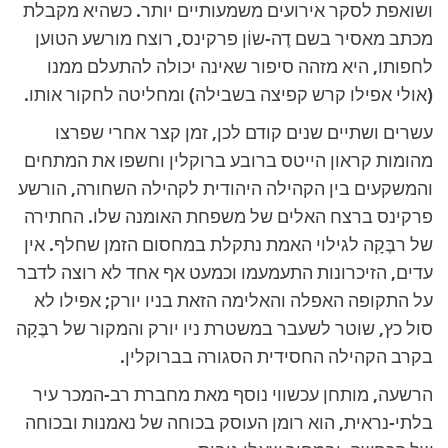
ושואפת לסקר אירועים משמעותיים יותר. כשהיא מקבלת
מכתב מאסיר בשם דֶה-שוֹן פרקינס, רוצח מורשע הטוען
לחפותו, היא מזהה סיפור שאינה יכולה להתעלם ממנו
(אולי אפילו קרש קפיצה בשבילה) ומחליטה לחקור אותו.
עשרים ושתיים שנים קודם לכן, זמן קצר אחרי שפרצו
מהומות קראון הייטס ברובע ברוקלין וחשפו את המתחים
והמשקעים בין הקהילה היהודית לקהילה השחורה, הורשע
פרקינס ברצח האלים של משפחת האומנה שלו. החתירה
של רבֶּקָה לגילוי האמת נתקלת במחסום הזמן שחלף. אין
עדים, הזיכרונות התעמעמו וכמעט אף אחד לא רוצה לדבר
על התקופה האפלה והאלימה הזאת בניו יורק; אפילו לא
סול כץ, שוטר לשעבר במשטרת ניו יורק והמקור של רבֶּקָה
בקרב הקהילה החסידית הסגורה בברוקלין.
הרשעה, מותחן עכשווי נוסף מאת מחברת רב-המכר עיר
בלתי-נראית, הוא רומן העוסק בכוחה של נאמנות ובכוחה