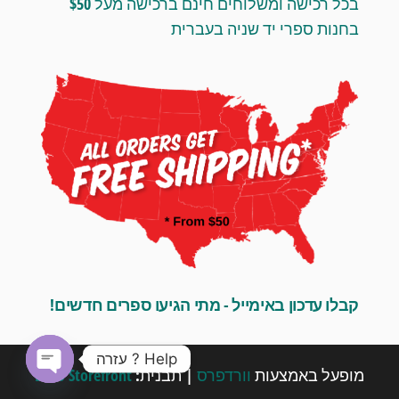
בכל רכישה ומשלוחים חינם ברכישה מעל $50
בחנות ספרי יד שניה בעברית
קבלו עדכון באימייל - מתי הגיעו ספרים חדשים!
Help ? עזרה
מופעל באמצעות
וורדפרס
|
תבנית:
Envo Storefront
O