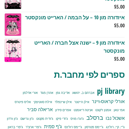
$
5.00
איזדורה מון 10 – על הבמה / הארייט מונקסטר
$
5.00
איזדורה מון 9 – ישנה אצל חברה / הארייט
מונקסטר
$
5.00
ספרים לפי מחבר.ת
pj library
אברהם ב. יהושע
אדיבה גפן
אהרן מגד
אורי אדלמן
אורלי קראוס-ויינר
אילן הייטנר
אילן שיינפלד
אילת סווטיצקי
אליס פיטרס
אריאלה סביר
אמי טאן
אמנון ז'קונט
אניטה דיאמנט
אפרים סידון
ברסלב
אשכול נבו
ג'וג'ו מויס
ג'ודי פיקו
ג'ודית מקנוט
ג'ון גרישם
ג'ון ורדון
ג'ף סמית
ג'יי. קיי. רולינג
ג'יימס פטרסון
ג'יימס רולינס
ג'פרי ארצ'ר
ג'פרי בראון