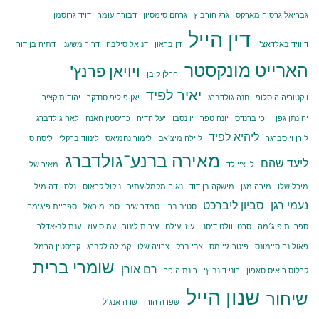
גבריאל גרסיה מארקס
גרג הורביץ
גרהם סימסיון
דבורה עומר
דויד גרוסמן
דין הייל
דיוויד באלדאצ'י
דן בראון
דניאל סילבה
דרור משעני
דתיה בן דור
הארייט מונקסטר
ויויאן פרנץ'
הרלן קובן
יאיר לפיד
ויקטוריה היסלופ
חנה גולדברג
יאן-פיליפ סנדקר
יהודית קציר
יהונתן גפן
יוכי ברנדס
יונה טפר
יו נסבו
יעל הדיה
כריסטין האנה
לאה גולדברג
ליהיא לפיד
לורן וייסברגר
ליילה מיצ'אם
לימור נחמיאס
לינווד ברקלי
ליסה סי
מאירה ברנע־גולדברג
ליעד שהם
לי צ'יילד
מאיר שלו
מיכל שלו
מירה מגן
מישקה בן דוד
נאוה מקמל-עתיר
ניקול קראוס
נלסון דה-מיל
נעמי רגן
סביון ליברכט
סטיב ברי
סמדר שיר
סמי מיכאל
ספריית פיג'מה
ספריית פיג׳מה
סרטי וולט דיסני
עוזי עילם
עירית לינור
עמוס עוז
ענת לב-אדלר
פאולינה סיימונס
פיטר ג'יימס
צבי ברק
צרויה שלו
קמילה לקברג
קריסטין הרמל
שומרי ברית
רם אורן
קרלוס רואיס סאפון
רוני דונביץ'
רינת הופר
שנון הייל
שיחור
שפרה הורן
שרה אנג'ל