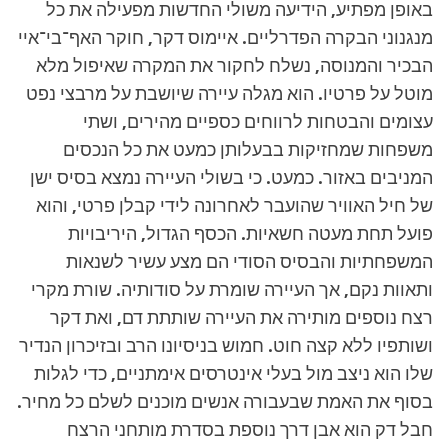
באופן מפתיע, הידיעה משולי החדשות מפעילה את כל
מנגנוני הבקרה הפדרליים. איימוס דקר, חוקר האף־בי־איי
הבכיר והמנוסה, נשלח לחקור את המקרה שאיפול מלא
מוטל על פרטיו. הוא מגלה עיירה שיושבת על מרבצי נפט
עצומים והבטחות לרווחים כספיים מהירים, ושתי
משפחות שמחזיקות בבעלותן כמעט את כל הנכסים
המניבים באזור. כמעט. כי בשולי העיירה נמצא בסיס ישן
של חיל האוויר שהועבר לאחרונה לידי קבלן פרטי, והוא
פועל תחת מעטה חשאיות. הכסף הגדול, היריבויות
המשפחתיות והבסיס הסודי הם מצע עשיר לשנאות
ותאוות נקם, אך העיירה שומרת על סודותיה. שורת מקרי
רצח נוספים מותירה את העיירה שותתת דם, ואת דקר
ושותפיו ללא קצה חוט. חמוש בניסיונו הרב ובזיכרון הנדיר
שלו הוא ניצב מול בעלי אינטרסים אימתניים, כדי לגלות
בסוף את האמת שבעבורה אנשים מוכנים לשלם כל מחיר.
חבל דק הוא אבן דרך נוספת בסדרת מותחני הרצח