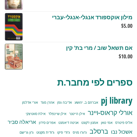
מילון אוקספורד אנגלי-אנגלי-עברי
$
5.00
אם תשאל שוב / מרי בת' קין
$
10.00
ספרים לפי מחבר.ת
pj library
אברהם ב. יהושע
אדיבה גפן
אהרן מגד
אורי אדלמן
אורלי קראוס-ויינר
אילן הייטנר
אילן שיינפלד
אילת סווטיצקי
אריאלה סביר
אליס פיטרס
אמי טאן
אמנון ז'קונט
אניטה דיאמנט
אפרים סידון
ברסלב
אשכול נבו
ג'וג'ו מויס
ג'ודי פיקו
ג'ודית מקנוט
ג'ון גרישם