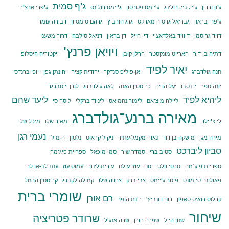
ג'ף סמית
ג'ון ורדון
ג'יי. קיי. רולינג
ג'יימס פטרסון
ג'יימס רולינס
ג'פרי ארצ'ר
ג'פרי בראון
גבריאל גרסיה מארקס
גרג הורביץ
גרהם סימסיון
דבורה עומר
דויד גרוסמן
דיוויד באלדאצ'י
דין הייל
דן בראון
דניאל סילבה
דרור משעני
ויויאן פרנץ'
דתיה בן דור
הארייט מונקסטר
הרלן קובן
ויקטוריה היסלופ
יאיר לפיד
חנה גולדברג
יאן-פיליפ סנדקר
יהודית קציר
יהונתן גפן
יוכי ברנדס
יונה טפר
יו נסבו
יעל הדיה
כריסטין האנה
לאה גולדברג
לורן וייסברגר
ליהיא לפיד
ליעד שהם
ליילה מיצ'אם
לימור נחמיאס
לינווד ברקלי
ליסה סי
מאירה ברנע־גולדברג
לי צ'יילד
מאיר שלו
מיכל שלו
נעמי רגן
מירה מגן
מישקה בן דוד
נאוה מקמל-עתיר
ניקול קראוס
נלסון דה-מיל
סביון ליברכט
סטיב ברי
סמדר שיר
סמי מיכאל
ספריית פיג'מה
ספריית פיג׳מה
סרטי וולט דיסני
עוזי עילם
עירית לינור
עמוס עוז
ענת לב-אדלר
פאולינה סיימונס
פיטר ג'יימס
צבי ברק
צרויה שלו
קמילה לקברג
קריסטין הרמל
שומרי ברית
רם אורן
קרלוס רואיס סאפון
רוני דונביץ'
רינת הופר
שיחור
שרודר פטריציה
שנון הייל
שפרה הורן
שרה אנג'ל