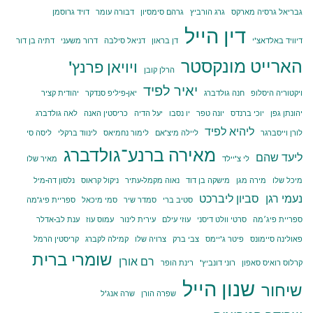
גבריאל גרסיה מארקס
גרג הורביץ
גרהם סימסיון
דבורה עומר
דויד גרוסמן
דין הייל
דיוויד באלדאצ'י
דן בראון
דניאל סילבה
דרור משעני
דתיה בן דור
הארייט מונקסטר
ויויאן פרנץ'
הרלן קובן
יאיר לפיד
ויקטוריה היסלופ
חנה גולדברג
יאן-פיליפ סנדקר
יהודית קציר
יהונתן גפן
יוכי ברנדס
יונה טפר
יו נסבו
יעל הדיה
כריסטין האנה
לאה גולדברג
ליהיא לפיד
לורן וייסברגר
ליילה מיצ'אם
לימור נחמיאס
לינווד ברקלי
ליסה סי
מאירה ברנע־גולדברג
ליעד שהם
לי צ'יילד
מאיר שלו
מיכל שלו
מירה מגן
מישקה בן דוד
נאוה מקמל-עתיר
ניקול קראוס
נלסון דה-מיל
נעמי רגן
סביון ליברכט
סטיב ברי
סמדר שיר
סמי מיכאל
ספריית פיג'מה
ספריית פיג׳מה
סרטי וולט דיסני
עוזי עילם
עירית לינור
עמוס עוז
ענת לב-אדלר
פאולינה סיימונס
פיטר ג'יימס
צבי ברק
צרויה שלו
קמילה לקברג
קריסטין הרמל
שומרי ברית
רם אורן
קרלוס רואיס סאפון
רוני דונביץ'
רינת הופר
שנון הייל
שיחור
שפרה הורן
שרה אנג'ל