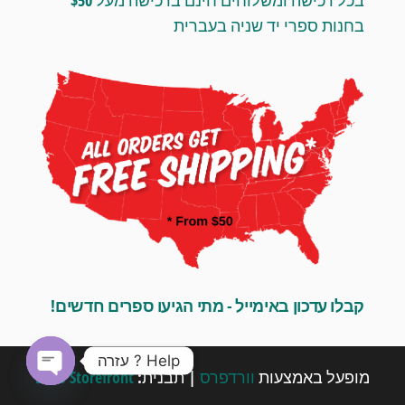
בכל רכישה ומשלוחים חינם ברכישה מעל $50
בחנות ספרי יד שניה בעברית
קבלו עדכון באימייל - מתי הגיעו ספרים חדשים!
Help ? עזרה
מופעל באמצעות
וורדפרס
|
תבנית:
Envo Storefront
O