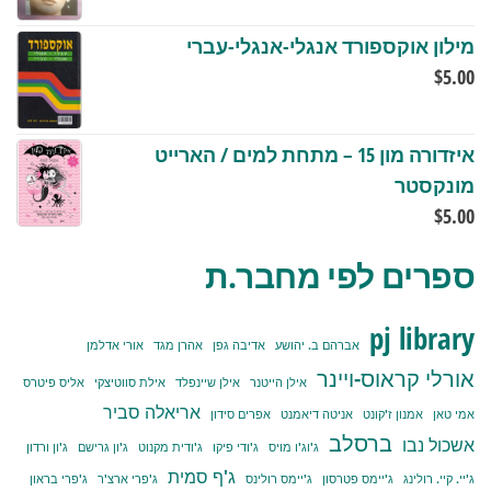
מילון אוקספורד אנגלי-אנגלי-עברי
$
5.00
איזדורה מון 15 – מתחת למים / הארייט
מונקסטר
$
5.00
ספרים לפי מחבר.ת
pj library
אברהם ב. יהושע
אדיבה גפן
אהרן מגד
אורי אדלמן
אורלי קראוס-ויינר
אילן הייטנר
אילן שיינפלד
אילת סווטיצקי
אליס פיטרס
אריאלה סביר
אמי טאן
אמנון ז'קונט
אניטה דיאמנט
אפרים סידון
ברסלב
אשכול נבו
ג'וג'ו מויס
ג'ודי פיקו
ג'ודית מקנוט
ג'ון גרישם
ג'ון ורדון
ג'ף סמית
ג'יי. קיי. רולינג
ג'יימס פטרסון
ג'יימס רולינס
ג'פרי ארצ'ר
ג'פרי בראון