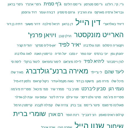
ג'ף סמית
ג'יי. קיי. רולינג
ג'יימס פטרסון
ג'יימס רולינס
ג'פרי ארצ'ר
ג'פרי בראון
גבריאל גרסיה מארקס
גרג הורביץ
גרהם סימסיון
דבורה עומר
דויד גרוסמן
דין הייל
דיוויד באלדאצ'י
דן בראון
דניאל סילבה
דרור משעני
דתיה בן דור
הארייט מונקסטר
ויויאן פרנץ'
הרלן קובן
יאיר לפיד
ויקטוריה היסלופ
חנה גולדברג
יאן-פיליפ סנדקר
יהודית קציר
יהונתן גפן
יוכי ברנדס
יונה טפר
יו נסבו
יעל הדיה
כריסטין האנה
לאה גולדברג
ליהיא לפיד
לורן וייסברגר
ליילה מיצ'אם
לימור נחמיאס
לינווד ברקלי
ליסה סי
מאירה ברנע־גולדברג
ליעד שהם
לי צ'יילד
מאיר שלו
מיכל שלו
מירה מגן
מישקה בן דוד
נאוה מקמל-עתיר
ניקול קראוס
נלסון דה-מיל
נעמי רגן
סביון ליברכט
סטיב ברי
סמדר שיר
סמי מיכאל
ספריית פיג'מה
ספריית פיג׳מה
סרטי וולט דיסני
עוזי עילם
עירית לינור
עמוס עוז
ענת לב-אדלר
פאולינה סיימונס
פיטר ג'יימס
צבי ברק
צרויה שלו
קמילה לקברג
קריסטין הרמל
שומרי ברית
רם אורן
קרלוס רואיס סאפון
רוני דונביץ'
רינת הופר
שנון הייל
שיחור
שפרה הורן
שרה אנג'ל