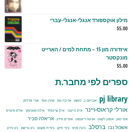
מילון אוקספורד אנגלי-אנגלי-עברי
$
5.00
איזדורה מון 15 – מתחת למים / הארייט
מונקסטר
$
5.00
ספרים לפי מחבר.ת
pj library
אברהם ב. יהושע
אדיבה גפן
אהרן מגד
אורי אדלמן
אורלי קראוס-ויינר
אילן הייטנר
אילן שיינפלד
אילת סווטיצקי
אליס פיטרס
אריאלה סביר
אמי טאן
אמנון ז'קונט
אניטה דיאמנט
אפרים סידון
ברסלב
אשכול נבו
ג'וג'ו מויס
ג'ודי פיקו
ג'ודית מקנוט
ג'ון גרישם
ג'ון ורדון