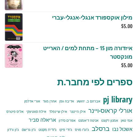
מילון אוקספורד אנגלי-אנגלי-עברי
$
5.00
איזדורה מון 15 – מתחת למים / הארייט
מונקסטר
$
5.00
ספרים לפי מחבר.ת
pj library
אברהם ב. יהושע
אדיבה גפן
אהרן מגד
אורי אדלמן
אורלי קראוס-ויינר
אילן הייטנר
אילן שיינפלד
אילת סווטיצקי
אליס פיטרס
אריאלה סביר
אמי טאן
אמנון ז'קונט
אניטה דיאמנט
אפרים סידון
ברסלב
אשכול נבו
ג'וג'ו מויס
ג'ודי פיקו
ג'ודית מקנוט
ג'ון גרישם
ג'ון ורדון