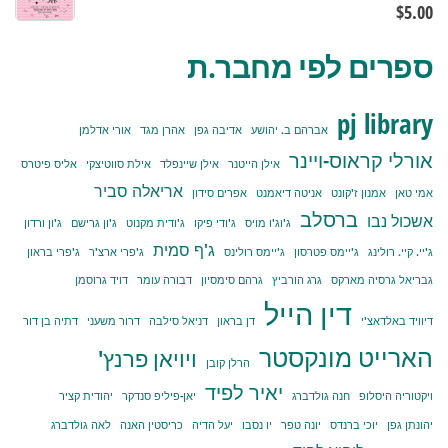
$
5.00
ספרים לפי מחבר.ת
pj library
אברהם ב. יהושע
אדיבה גפן
אהרן מגד
אורי אדלמן
אורלי קראוס-ויינר
אילן הייטנר
אילן שיינפלד
אילת סווטיצקי
אליס פיטרס
אריאלה סביר
אמי טאן
אמנון ז'קונט
אניטה דיאמנט
אפרים סידון
ברסלב
אשכול נבו
ג'וג'ו מויס
ג'ודי פיקו
ג'ודית מקנוט
ג'ון גרישם
ג'ון ורדון
ג'ף סמית
ג'יי. קיי. רולינג
ג'יימס פטרסון
ג'יימס רולינס
ג'פרי ארצ'ר
ג'פרי בראון
גבריאל גרסיה מארקס
גרג הורביץ
גרהם סימסיון
דבורה עומר
דויד גרוסמן
דין הייל
דיוויד באלדאצ'י
דן בראון
דניאל סילבה
דרור משעני
דתיה בן דור
הארייט מונקסטר
ויויאן פרנץ'
הרלן קובן
יאיר לפיד
ויקטוריה היסלופ
חנה גולדברג
יאן-פיליפ סנדקר
יהודית קציר
יהונתן גפן
יוכי ברנדס
יונה טפר
יו נסבו
יעל הדיה
כריסטין האנה
לאה גולדברג