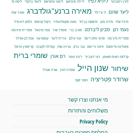
ליהיא לפיד
לורן וייסברגר
ליילה מיצ'אם
לימור נחמיאס
לינווד ברקלי
ליסה סי
מאירה ברנע־גולדברג
ליעד שהם
לי צ'יילד
מאיר שלו
מיכל שלו
מירה מגן
מישקה בן דוד
נאוה מקמל-עתיר
ניקול קראוס
נלסון דה-מיל
נעמי רגן
סביון ליברכט
סטיב ברי
סמדר שיר
סמי מיכאל
ספריית פיג'מה
ספריית פיג׳מה
סרטי וולט דיסני
עוזי עילם
עירית לינור
עמוס עוז
ענת לב-אדלר
פאולינה סיימונס
פיטר ג'יימס
צבי ברק
צרויה שלו
קמילה לקברג
קריסטין הרמל
שומרי ברית
רם אורן
קרלוס רואיס סאפון
רוני דונביץ'
רינת הופר
שנון הייל
שיחור
שפרה הורן
שרה אנג'ל
שרודר פטריציה
תמר זקס
מי אנחנו וצרו קשר
משלוחים והחזרות
Privacy Policy
החלפת ספרים בעברית