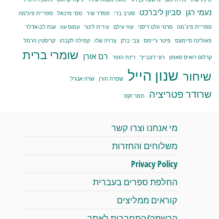
נעמי רגן
סביון ליברכט
סטיב ברי
סמדר שיר
סמי מיכאל
ספריית פיג'מה
ספריית פיג׳מה
סרטי וולט דיסני
עוזי עילם
עירית לינור
עמוס עוז
ענת לב-אדלר
פאולינה סיימונס
פיטר ג'יימס
צבי ברק
צרויה שלו
קמילה לקברג
קריסטין הרמל
שומרי ברית
רם אורן
קרלוס רואיס סאפון
רוני דונביץ'
רינת הופר
שנון הייל
שיחור
שפרה הורן
שרה אנג'ל
שרודר פטריציה
תמר זקס
מי אנחנו וצרו קשר
משלוחים והחזרות
Privacy Policy
החלפת ספרים בעברית
קוראים ממליצים
הרשמה/התחברות לאתר