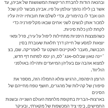
ובהנאה הודות לחברת הריקשות המשגשגת של אביהן, עד
אשר בן לילה נהפך עולמן על פיו. אביהן מבשר להן שכל
הונו אבד לו בהימורים, וכדי לשלם את חובותיו יהיה עליו
למכור אותן לנשים לשני אחים שבאו מקליפורניה כדי
לקחת להן כלות סיניות.
כשהפצצות היפניות מתחילות ליפול על עירן, פרל ומאי
יוצאות למסע של חייהן דרך תלאות שעוברת בסין
הכבושה, מעבר לאוקיינוס השקט עד לאמריקה. שם, בצ
´יינה טאון שבלוס–אנג´לס, הן ינסו לפתוח דף חדש,
למצוא אהבה עם בעליהן המיועדים ותהילה באולפני
הוליווד.
הרומן היפהפה, הרגיש ומלא החמלה הזה, מספר את
סיפורן של קהילות של מהגרים, חושף טפח מחייהם של
הסינים
בארצות–הברית בתקופת מלחמת העולם השנייה ובשנות
החמישים, בימי ציד המכשפות של מקארתי, ובעיקר