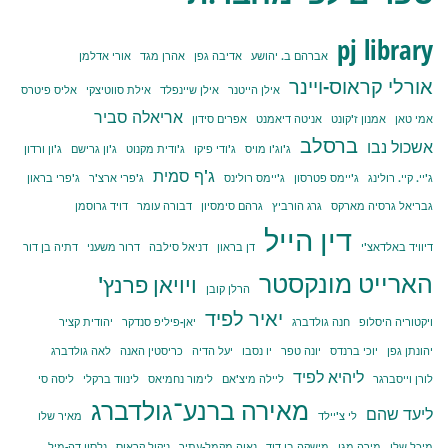
pj library
אברהם ב. יהושע
אדיבה גפן
אהרן מגד
אורי אדלמן
אורלי קראוס-ויינר
אילן הייטנר
אילן שיינפלד
אילת סווטיצקי
אליס פיטרס
אריאלה סביר
אמי טאן
אמנון ז'קונט
אניטה דיאמנט
אפרים סידון
ברסלב
אשכול נבו
ג'וג'ו מויס
ג'ודי פיקו
ג'ודית מקנוט
ג'ון גרישם
ג'ון ורדון
ג'ף סמית
ג'יי. קיי. רולינג
ג'יימס פטרסון
ג'יימס רולינס
ג'פרי ארצ'ר
ג'פרי בראון
גבריאל גרסיה מארקס
גרג הורביץ
גרהם סימסיון
דבורה עומר
דויד גרוסמן
דין הייל
דיוויד באלדאצ'י
דן בראון
דניאל סילבה
דרור משעני
דתיה בן דור
הארייט מונקסטר
ויויאן פרנץ'
הרלן קובן
יאיר לפיד
ויקטוריה היסלופ
חנה גולדברג
יאן-פיליפ סנדקר
יהודית קציר
יהונתן גפן
יוכי ברנדס
יונה טפר
יו נסבו
יעל הדיה
כריסטין האנה
לאה גולדברג
ליהיא לפיד
לורן וייסברגר
ליילה מיצ'אם
לימור נחמיאס
לינווד ברקלי
ליסה סי
מאירה ברנע־גולדברג
ליעד שהם
לי צ'יילד
מאיר שלו
מיכל שלו
מירה מגן
מישקה בן דוד
נאוה מקמל-עתיר
ניקול קראוס
נלסון דה-מיל