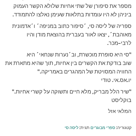
מספר את סיפורן של שתי אחיות שלולא הקשר העמוק
ביניהן לא היו עומדות בתלאות שעימן נאלצו להתמודד.
ספריה של ליסה סי, ´סיפור כתוב במניפה´ ו´אדמונית
מאוהבת´, יצאו לאור בעברית בהוצאת מודן והיו
לרבי–מכר.
"סי היא סופרת מוכשרת, וב´נערות שנחאי´ היא
שוב בודקת את הקשרים בין אחיות, תוך שהיא מתארת את
החוויה המסויטת של המהגרים באמריקה."
יו.אס.אי. טודי
"שיר הלל מבריק, מלא חיים ותשוקה על קשרי אחיות."
בוקליסט
המלאי אזל
קטגוריה:
ספרי מבוגרים
תגית:
ליסה סי