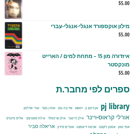
$
5.00
מילון אוקספורד אנגלי-אנגלי-עברי
$
5.00
איזדורה מון 15 – מתחת למים / הארייט
מונקסטר
$
5.00
ספרים לפי מחבר.ת
pj library
אברהם ב. יהושע
אדיבה גפן
אהרן מגד
אורי אדלמן
אורלי קראוס-ויינר
אילן הייטנר
אילן שיינפלד
אילת סווטיצקי
אליס פיטרס
אריאלה סביר
אמי טאן
אמנון ז'קונט
אניטה דיאמנט
אפרים סידון