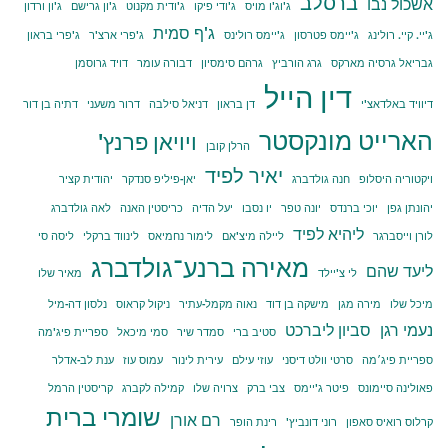
ברסלב
אשכול נבו
ג'וג'ו מויס
ג'ודי פיקו
ג'ודית מקנוט
ג'ון גרישם
ג'ון ורדון
ג'ף סמית
ג'יי. קיי. רולינג
ג'יימס פטרסון
ג'יימס רולינס
ג'פרי ארצ'ר
ג'פרי בראון
גבריאל גרסיה מארקס
גרג הורביץ
גרהם סימסיון
דבורה עומר
דויד גרוסמן
דין הייל
דיוויד באלדאצ'י
דן בראון
דניאל סילבה
דרור משעני
דתיה בן דור
הארייט מונקסטר
ויויאן פרנץ'
הרלן קובן
יאיר לפיד
ויקטוריה היסלופ
חנה גולדברג
יאן-פיליפ סנדקר
יהודית קציר
יהונתן גפן
יוכי ברנדס
יונה טפר
יו נסבו
יעל הדיה
כריסטין האנה
לאה גולדברג
ליהיא לפיד
לורן וייסברגר
ליילה מיצ'אם
לימור נחמיאס
לינווד ברקלי
ליסה סי
מאירה ברנע־גולדברג
ליעד שהם
לי צ'יילד
מאיר שלו
מיכל שלו
מירה מגן
מישקה בן דוד
נאוה מקמל-עתיר
ניקול קראוס
נלסון דה-מיל
נעמי רגן
סביון ליברכט
סטיב ברי
סמדר שיר
סמי מיכאל
ספריית פיג'מה
ספריית פיג׳מה
סרטי וולט דיסני
עוזי עילם
עירית לינור
עמוס עוז
ענת לב-אדלר
פאולינה סיימונס
פיטר ג'יימס
צבי ברק
צרויה שלו
קמילה לקברג
קריסטין הרמל
שומרי ברית
רם אורן
קרלוס רואיס סאפון
רוני דונביץ'
רינת הופר