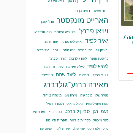
דן בראון
דניאל סילבה
דרור משעני
דתיה בן דור
הארייט מונקסטר
הרלן קובן
ויויאן פרנץ'
ויקטוריה היסלופ
חנה גולדברג
הה /
יאיר לפיד
יאן-פיליפ סנדקר
יהודית קציר
יהונתן גפן
יוכי ברנדס
יונה טפר
יו נסבו
יעל הדיה
כריסטין האנה
לאה גולדברג
לורן וייסברגר
ליהיא לפיד
ליילה מיצ'אם
לימור נחמיאס
ליעד שהם
לינווד ברקלי
ליסה סי
לי צ'יילד
מאירה ברנע־גולדברג
מאיר שלו
מיכל שלו
מירה מגן
מישקה בן דוד
נאוה מקמל-עתיר
ניקול קראוס
נלסון דה-מיל
נעמי רגן
סביון ליברכט
סטיב ברי
סמדר שיר
סמי מיכאל
ספריית פיג'מה
ספריית פיג׳מה
סרטי וולט דיסני
עוזי עילם
עירית לינור
עמוס עוז