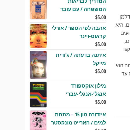
המדריך לבריאות
המשפחה / עם עובד
דלמן
$
5.00
ם, היא
אהבה לפי הספר / אורלי
עים
קראוס-ויינר
ם,
$
5.00
גו
איתנה בדעתה / ג'ודית
מייקל
ה הוא
$
5.00
 עד
מילון אוקספורד
אנגלי-אנגלי-עברי
$
5.00
איזדורה מון 15 – מתחת
למים / הארייט מונקסטר