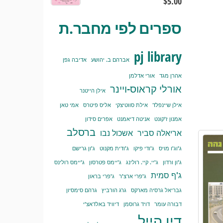
$
5.00
ספרים לפי מחבר.ת
pj library
אברהם ב. יהושע
אדיבה גפן
אהרן מגד
אורי אדלמן
אורלי קראוס-ויינר
אילן הייטנר
אילן שיינפלד
אילת סווטיצקי
אליס פיטרס
אמי טאן
אמנון ז'קונט
אניטה דיאמנט
אפרים סידון
ברסלב
אריאלה סביר
אשכול נבו
ג'וג'ו מויס
ג'ודי פיקו
ג'ודית מקנוט
ג'ון גרישם
ג'ון ורדון
ג'יי. קיי. רולינג
ג'יימס פטרסון
ג'יימס רולינס
ג'ף סמית
ג'פרי ארצ'ר
ג'פרי בראון
גבריאל גרסיה מארקס
גרג הורביץ
גרהם סימסיון
דבורה עומר
דויד גרוסמן
דיוויד באלדאצ'י
דין הייל