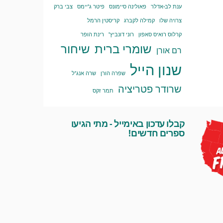
ענת לב-אדלר
פאולינה סיימונס
פיטר ג'יימס
צבי ברק
צרויה שלו
קמילה לקברג
קריסטין הרמל
קרלוס רואיס סאפון
רוני דונביץ'
רינת הופר
שומרי ברית
שיחור
רם אורן
שנון הייל
שפרה הורן
שרה אנג'ל
שרודר פטריציה
תמר זקס
קבלו עדכון באימייל - מתי הגיעו
ספרים חדשים!