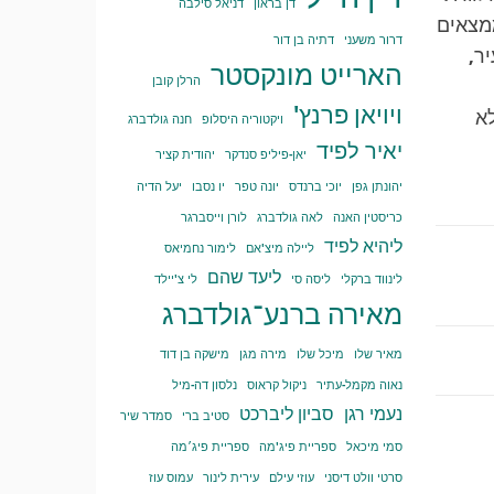
דן בראון
דניאל סילבה
מצאים
דרור משעני
דתיה בן דור
ר,
הארייט מונקסטר
הרלן קובן
ויויאן פרנץ'
א
ויקטוריה היסלופ
חנה גולדברג
יאיר לפיד
יאן-פיליפ סנדקר
יהודית קציר
יהונתן גפן
יוכי ברנדס
יונה טפר
יו נסבו
יעל הדיה
כריסטין האנה
לאה גולדברג
לורן וייסברגר
ליהיא לפיד
ליילה מיצ'אם
לימור נחמיאס
ליעד שהם
לינווד ברקלי
ליסה סי
לי צ'יילד
מאירה ברנע־גולדברג
מאיר שלו
מיכל שלו
מירה מגן
מישקה בן דוד
נאוה מקמל-עתיר
ניקול קראוס
נלסון דה-מיל
נעמי רגן
סביון ליברכט
סטיב ברי
סמדר שיר
סמי מיכאל
ספריית פיג'מה
ספריית פיג׳מה
סרטי וולט דיסני
עוזי עילם
עירית לינור
עמוס עוז