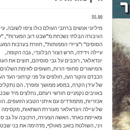
$
5.00
מיליוני אנשים ברחבי העולם כולו ציפו לשובה. עיי
הגיבורה הבלתי נשכחת מ"שבט דוב המערות", "
הסוסים" ו"ציידי הממותות", חוזרת בערבות המעב
עיילה וידידה, חרש הצור הבלונדי, גבה הקומה,
יונדאלאר, רוכבים על גבי סוסיהם, חוצים את הער
והמישורים סחופי הרוח, חשופים לאימת השלגים
הכבדם והקור העז, חולפים על פני קרחוני העד הע
של עידן הקרח, במסע ממושך ומפרך. הם נתקלים
באויבים נקמניים חורשי רעתם, נחלצים מיד שבט
אכזריות, מתמודדים עם איתני הטבע הזועפים. ה
של עיילה ויונדאלאר מעוררת השתאות, מקסימה
ומאיימת כאחד. האשה הצעירה, הרכובה על גב ס
ויני, השולטת בזאב מאולף, מדהימה את בני שבטי