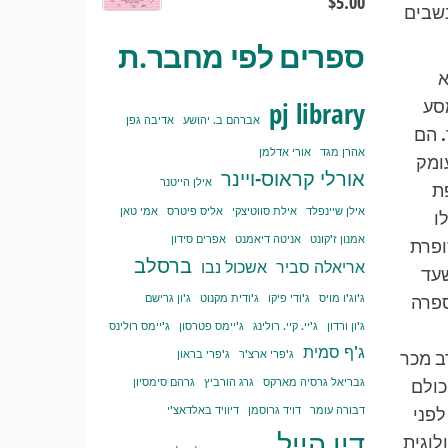
$
5.00
נשבים
ספרים לפי מחבר.ת
א
סע
pj library
אברהם ב. יהושע
אדיבה גפן
. הם
אהרן מגד
אורי אדלמן
ומק
אורלי קראוס-ויינר
אילן הייטנר
ת
אילן שיינפלד
אילת סווטיצקי
אליס פיטרס
אמי טאן
ו
אמנון ז'קונט
אניטה דיאמנט
אפרים סידון
ופרת
ברסלב
אריאלה סביר
אשכול נבו
שעד
ספרה
ג'וג'ו מויס
ג'ודי פיקו
ג'ודית מקנוט
ג'ון גרישם
ג'ון ורדון
ג'יי. קיי. רולינג
ג'יימס פטרסון
ג'יימס רולינס
ג'ף סמית
ב מכר
ג'פרי ארצ'ר
ג'פרי בראון
כולם
גבריאל גרסיה מארקס
גרג הורביץ
גרהם סימסיון
לפני
דבורה עומר
דויד גרוסמן
דיוויד באלדאצ'י
דין הייל
לוגית