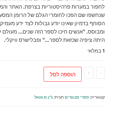
לחפור במערות פרהיסטוריות בצרפת. האתר והמ
שנחשפו שם הפכו לחומרי הגלם של הרומן המסעי
הסוחף בדמיון שאינו יודע גבולות לצד ידע מעמיק
ומבוסס. "אנשים חיכו לספר הזה שנים… מעולם ל
היתה ציפיה שכזאת לספר…" ופבלישרס וויקלי.
1 במלאי
כמות
+
-
הוספה לסל
של
ערבות
המעבר
קטגוריה:
ספרי מבוגרים
תגית:
ג'ין מ.אואל
-
כרך
2
/