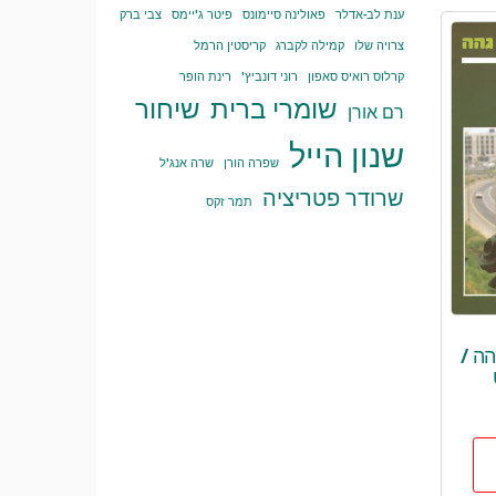
ענת לב-אדלר
פאולינה סיימונס
פיטר ג'יימס
צבי ברק
צרויה שלו
קמילה לקברג
קריסטין הרמל
קרלוס רואיס סאפון
רוני דונביץ'
רינת הופר
שומרי ברית
שיחור
רם אורן
שנון הייל
שפרה הורן
שרה אנג'ל
שרודר פטריציה
תמר זקס
הה /