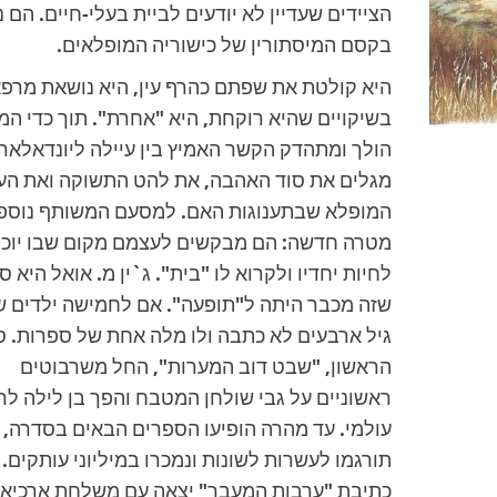
הציידים שעדיין לא יודעים לביית בעלי-חיים. הם 
בקסם המיסתורין של כישוריה המופלאים.
היא קולטת את שפתם כהרף עין, היא נושאת מרפ
בשיקויים שהיא רוקחת, היא "אחרת". תוך כדי המ
הולך ומתהדק הקשר האמיץ בין עיילה ליונדאלאר
מגלים את סוד האהבה, את להט התשוקה ואת הע
המופלא שבתענוגות האם. למסעם המשותף נוספ
מטרה חדשה: הם מבקשים לעצמם מקום שבו יוכל
לחיות יחדיו ולקרוא לו "בית". ג`ין מ. אואל היא ס
שזה מכבר היתה ל"תופעה". אם לחמישה ילדים 
גיל ארבעים לא כתבה ולו מלה אחת של ספרות. 
הראשון, "שבט דוב המערות", החל משרבוטים
ראשוניים על גבי שולחן המטבח והפך בן לילה לר
עולמי. עד מהרה הופיעו הספרים הבאים בסדרה, 
תורגמו לעשרות לשונות ונמכרו במיליוני עותקים. 
כתיבת "ערבות המעבר" יצאה עם משלחת ארכיאו