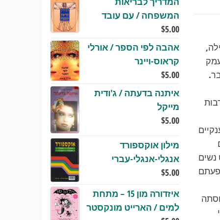
המדריך לבריאות
המשפחה / עם עובד
$
5.00
לה,
אהבה לפי הספר / אורלי
עמק
קראוס-ויינר
ר.
5.00
$
איתנה בדעתה / ג'ודית
בות
מייקל
$
5.00
נקיים
מילון אוקספורד
 נשים
אנגלי-אנגלי-עברי
ופעתם
$
5.00
איזדורה מון 15 – מתחת
וסתה
למים / הארייט מונקסטר