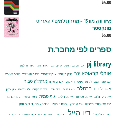
$
5.00
איזדורה מון 15 – מתחת למים / הארייט
מונקסטר
$
5.00
ספרים לפי מחבר.ת
pj library
אברהם ב. יהושע
אדיבה גפן
אהרן מגד
אורי אדלמן
אורלי קראוס-ויינר
אילן הייטנר
אילן שיינפלד
אילת סווטיצקי
אליס פיטרס
אריאלה סביר
אמי טאן
אמנון ז'קונט
אניטה דיאמנט
אפרים סידון
ברסלב
אשכול נבו
ג'וג'ו מויס
ג'ודי פיקו
ג'ודית מקנוט
ג'ון גרישם
ג'ון ורדון
ג'ף סמית
ג'יי. קיי. רולינג
ג'יימס פטרסון
ג'יימס רולינס
ג'פרי ארצ'ר
ג'פרי בראון
גבריאל גרסיה מארקס
גרג הורביץ
גרהם סימסיון
דבורה עומר
דויד גרוסמן
דין הייל
דיוויד באלדאצ'י
דן בראון
דניאל סילבה
דרור משעני
דתיה בן דור