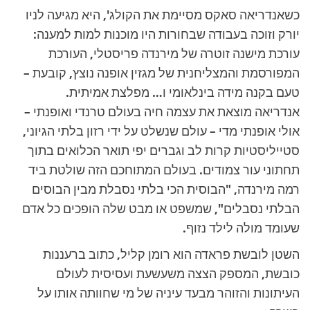
כשאנדריאה סאקס מסיימת את הקולג', היא מגיעה לניו
יורק וזוכה בעבודה שבחורות היו מוכנות למות למענה:
עורכת מישנה זוטרה של מירנדה פריסטלי, העורכת
המפורסמת והמצליחנית של מגזין אופנה נוצץ, קובעת –
טעם בקנה מידה בינלאומי ו… מפלצת אמיתית.
אנדריאה מוצאת את עצמה חיה בעולם טרנדי ואופנתי –
אולי אופנתי מדי – עולם שנשלט על ידי רזון בלתי הגיוני,
סטייליסטיות קרות לב וגברים יפי תואר הכלואים בתוך
תחתוני עור צמודים. בעולם המתוחכם הזה שולטת ביד
רמה מירנדה, "הבוסית הכי בלתי נסבלת מבין הבוסים
הבלתי נסבלים", שמשפט או מבט שלה הופכים כל אדם
שעומד מולה לילד נזוף.
השטן לובשת פראדה הוא רומן קליל, כתוב ברעננות
כובשת, המספק הצצה משעשעת ועסיסית לעולם
העיתונות והזוהר מבעד עיניה של מי שחוותה אותו על