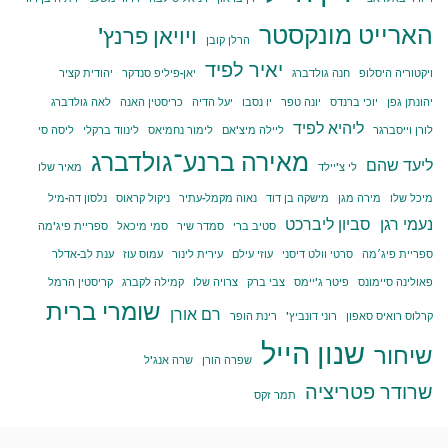
הארייט מונקסטר
ויויאן פרנץ'
הרלן קובן
יאיר לפיד
ויקטוריה היסלופ
חנה גולדברג
יאן-פיליפ סנדקר
יהודית קציר
יהונתן גפן
יוכי ברנדס
יונה טפר
יו נסבו
יעל הדיה
כריסטין האנה
לאה גולדברג
ליהיא לפיד
לורן וייסברגר
ליילה מיצ'אם
לימור נחמיאס
לינווד ברקלי
ליסה סי
מאירה ברנע־גולדברג
ליעד שהם
לי צ'יילד
מאיר שלו
מיכל שלו
מירה מגן
מישקה בן דוד
נאוה מקמל-עתיר
ניקול קראוס
נלסון דה-מיל
נעמי רגן
סביון ליברכט
סטיב ברי
סמדר שיר
סמי מיכאל
ספריית פיג'מה
ספריית פיג׳מה
סרטי וולט דיסני
עוזי עילם
עירית לינור
עמוס עוז
ענת לב-אדלר
פאולינה סיימונס
פיטר ג'יימס
צבי ברק
צרויה שלו
קמילה לקברג
קריסטין הרמל
שומרי ברית
רם אורן
קרלוס רואיס סאפון
רוני דונביץ'
רינת הופר
שנון הייל
שיחור
שפרה הורן
שרה אנג'ל
שרודר פטריציה
תמר זקס