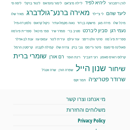
ליהיא לפיד
לורן וייסברגר
ליילה מיצ'אם
לימור נחמיאס
לינווד ברקלי
ליסה סי
מאירה ברנע־גולדברג
ליעד שהם
לי צ'יילד
מאיר שלו
מיכל שלו
מירה מגן
מישקה בן דוד
נאוה מקמל-עתיר
ניקול קראוס
נלסון דה-מיל
נעמי רגן
סביון ליברכט
סטיב ברי
סמדר שיר
סמי מיכאל
ספריית פיג'מה
ספריית פיג׳מה
סרטי וולט דיסני
עוזי עילם
עירית לינור
עמוס עוז
ענת לב-אדלר
פאולינה סיימונס
פיטר ג'יימס
צבי ברק
צרויה שלו
קמילה לקברג
קריסטין הרמל
שומרי ברית
רם אורן
קרלוס רואיס סאפון
רוני דונביץ'
רינת הופר
שנון הייל
שיחור
שפרה הורן
שרה אנג'ל
שרודר פטריציה
תמר זקס
מי אנחנו וצרו קשר
משלוחים והחזרות
Privacy Policy