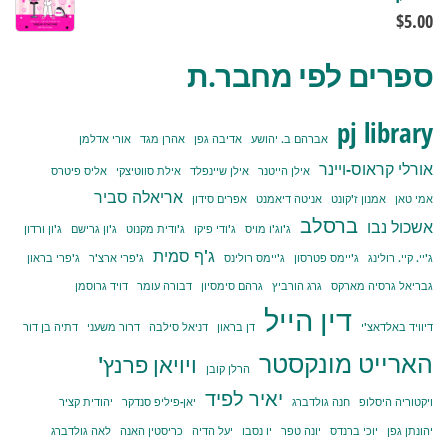
$
5.00
ספרים לפי מחבר.ת
pj library
אברהם ב. יהושע
אדיבה גפן
אהרן מגד
אורי אדלמן
אורלי קראוס-ויינר
אילן הייטנר
אילן שיינפלד
אילת סווטיצקי
אליס פיטרס
אריאלה סביר
אמי טאן
אמנון ז'קונט
אניטה דיאמנט
אפרים סידון
ברסלב
אשכול נבו
ג'וג'ו מויס
ג'ודי פיקו
ג'ודית מקנוט
ג'ון גרישם
ג'ון ורדון
ג'ף סמית
ג'יי. קיי. רולינג
ג'יימס פטרסון
ג'יימס רולינס
ג'פרי ארצ'ר
ג'פרי בראון
גבריאל גרסיה מארקס
גרג הורביץ
גרהם סימסיון
דבורה עומר
דויד גרוסמן
דין הייל
דיוויד באלדאצ'י
דן בראון
דניאל סילבה
דרור משעני
דתיה בן דור
הארייט מונקסטר
ויויאן פרנץ'
הרלן קובן
יאיר לפיד
ויקטוריה היסלופ
חנה גולדברג
יאן-פיליפ סנדקר
יהודית קציר
יהונתן גפן
יוכי ברנדס
יונה טפר
יו נסבו
יעל הדיה
כריסטין האנה
לאה גולדברג