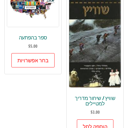
ספר בהפתעה
$
5.00
למוצר
בחר אפשרויות
זה
יש
מספר
סוגים.
ניתן
שוויץ / שיחור מדריך
למטיילים
לבחור
את
$
3.00
האפשר
הוספה לסל
בעמוד