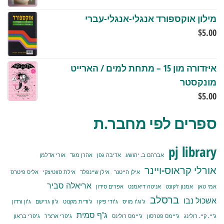
מילון אוקספורד אנגלי-אנגלי-עברי
$
5.00
איזדורה מון 15 – מתחת למים / הארייט
מונקסטר
$
5.00
ספרים לפי מחבר.ת
pj library
אברהם ב. יהושע
אדיבה גפן
אהרן מגד
אורי אדלמן
אורלי קראוס-ויינר
אילן הייטנר
אילן שיינפלד
אילת סווטיצקי
אליס פיטרס
אריאלה סביר
אמי טאן
אמנון ז'קונט
אניטה דיאמנט
אפרים סידון
ברסלב
אשכול נבו
ג'וג'ו מויס
ג'ודי פיקו
ג'ודית מקנוט
ג'ון גרישם
ג'ון ורדון
ג'ף סמית
ג'יי. קיי. רולינג
ג'יימס פטרסון
ג'יימס רולינס
ג'פרי ארצ'ר
ג'פרי בראון