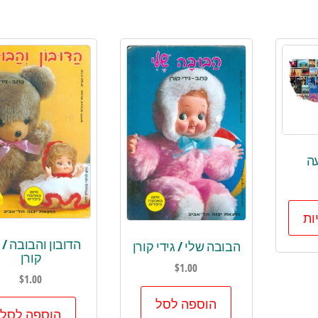
שולמית
צרפתי
אנגל
ה
למוצר
ות
זה
הדובון והבובה / ג
יש
הבובה שלי / גידי קורן
קורן
מספר
$
1.00
$
1.00
סוגים.
הוספה לסל
ניתן
הוספה לסל