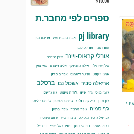
$
10.00
ספרים לפי מחבר.ת
pj library
אברהם ב. יהושע
אדיבה גפן
אהרן מגד
אורי אדלמן
אורלי קראוס-ויינר
אילן הייטנר
אילן שיינפלד
אילת סווטיצקי
אליס פיטרס
אמי טאן
אמנון ז'קונט
אניטה דיאמנט
אפרים סידון
ברסלב
אריאלה סביר
אשכול נבו
ג'וג'ו מויס
ג'ודי פיקו
ג'ודית מקנוט
ג'ון גרישם
ג'ון ורדון
ג'יי. קיי. רולינג
ג'יימס פטרסון
ג'יימס רולינס
ידי
ג'ף סמית
ג'פרי ארצ'ר
ג'פרי בראון
גבריאל גרסיה מארקס
גרג הורביץ
גרהם סימסיון
דבורה עומר
דויד גרוסמן
דיוויד באלדאצ'י
דין הייל