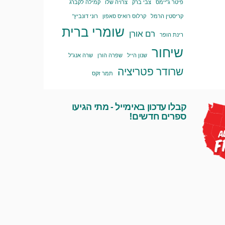
פיטר ג'יימס
צבי ברק
צרויה שלו
קמילה לקברג
קריסטין הרמל
קרלוס רואיס סאפון
רוני דונביץ'
שומרי ברית
רם אורן
רינת הופר
שיחור
שנון הייל
שפרה הורן
שרה אנג'ל
שרודר פטריציה
תמר זקס
קבלו עדכון באימייל - מתי הגיעו
ספרים חדשים!