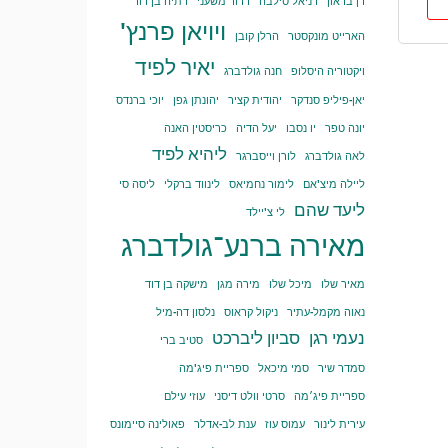
דן בראון
דניאל סילבה
דרור משעני
דתיה בן דור
ויויאן פרנץ'
הארייט מונקסטר
הרלן קובן
יאיר לפיד
ויקטוריה היסלופ
חנה גולדברג
יאן-פיליפ סנדקר
יהודית קציר
יהונתן גפן
יוכי ברנדס
יונה טפר
יו נסבו
יעל הדיה
כריסטין האנה
ליהיא לפיד
לאה גולדברג
לורן וייסברגר
ליילה מיצ'אם
לימור נחמיאס
לינווד ברקלי
ליסה סי
ליעד שהם
לי צ'יילד
מאירה ברנע־גולדברג
מאיר שלו
מיכל שלו
מירה מגן
מישקה בן דוד
נאוה מקמל-עתיר
ניקול קראוס
נלסון דה-מיל
נעמי רגן
סביון ליברכט
סטיב ברי
סמדר שיר
סמי מיכאל
ספריית פיג'מה
ספריית פיג׳מה
סרטי וולט דיסני
עוזי עילם
עירית לינור
עמוס עוז
ענת לב-אדלר
פאולינה סיימונס